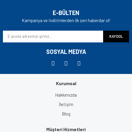
Yorum Yaz
Ürün resmi kalitesiz, bozuk veya görüntülenemiyor.
E-BÜLTEN
Ürün açıklamasında eksik bilgiler bulunuyor.
Kampanya ve indirimlerden ilk sen haberdar ol!
Ürün bilgilerinde hatalar bulunuyor.
KAYDOL
Ürün fiyatı diğer sitelerden daha pahalı.
Bu ürüne benzer farklı alternatifler olmalı.
SOSYAL MEDYA
Kurumsal
Gönder
Hakkımızda
İletişim
Blog
Müşteri Hizmetleri