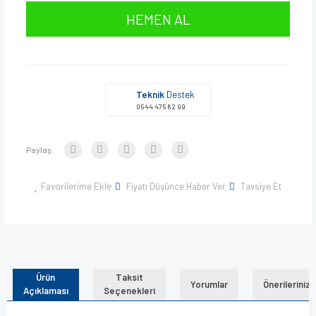
HEMEN AL
Teknik
Destek
0544 475 82 99
Paylaş:
Favorilerime Ekle
Fiyatı Düşünce Haber Ver
Tavsiye Et
Ürün
Taksit
Yorumlar
Önerileriniz
Açıklaması
Seçenekleri