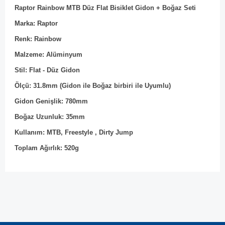
Raptor Rainbow MTB Düz Flat Bisiklet Gidon + Boğaz Seti
Marka: Raptor
Renk: Rainbow
Malzeme: Alüminyum
Stil: Flat - Düz Gidon
Ölçü: 31.8mm (Gidon ile Boğaz birbiri ile Uyumlu)
Gidon Genişlik: 780mm
Boğaz Uzunluk: 35mm
Kullanım: MTB,
Freestyle , Dirty Jump
Toplam Ağırlık: 520g
Bu ürünün fiyat bilgisi, resim, ürün açıklamalarında ve diğer
konularda yetersiz gördüğünüz noktaları öneri formunu
Bu ürüne ilk yorumu siz yapın!
kullanarak tarafımıza iletebilirsiniz.
Görüş ve önerileriniz için teşekkür ederiz.