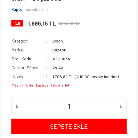
Raptor
markalı ürünler
1.895,15 TL
1.994,90 TL
%5
Kategori
Gidon
Marka
Raptor
Stok Kodu
ATK11634
Garanti Süresi
24 Ay
Havale
1.705,64 TL (%10,00 havale indirimi)
*192,67 TL den başlayan taksitlerle!
SEPETE EKLE