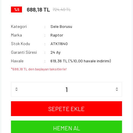
688,18 TL
724,40 TL
%5
Kategori
Sele Borusu
Marka
Raptor
Stok Kodu
ATK11640
Garanti Süresi
24 Ay
Havale
619,36 TL (%10,00 havale indirimi)
*688,18 TL den başlayan taksitlerle!
SEPETE EKLE
HEMEN AL