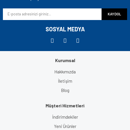
Ürün bilgilerinde hatalar bulunuyor.
KAYDOL
Ürün fiyatı diğer sitelerden daha pahalı.
Bu ürüne benzer farklı alternatifler olmalı.
SOSYAL MEDYA
Kurumsal
Gönder
Hakkımızda
İletişim
Blog
Müşteri Hizmetleri
İndirimdekiler
Yeni Ürünler