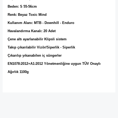
Beden: S 55-56cm
Renk: Beyaz
Toxic Mind
Kullanım Alanı: MTB - Downhill - Enduro
Havalandırma Kanalı: 20 Adet
Çene altı ayarlanabilir Klipsli sistem
Takıp çıkarılabilir Vizör/Siperlik - Siperlik
Çıkarılıp yıkanabilen iç süngerler
EN1078:2012+A1:2012 Yönetmenliğine uygun TÜV Onaylı
Ağırlık 1100g
Bu ürünün fiyat bilgisi, resim, ürün açıklamalarında ve diğer
konularda yetersiz gördüğünüz noktaları öneri formunu
Bu ürüne ilk yorumu siz yapın!
kullanarak tarafımıza iletebilirsiniz.
Görüş ve önerileriniz için teşekkür ederiz.