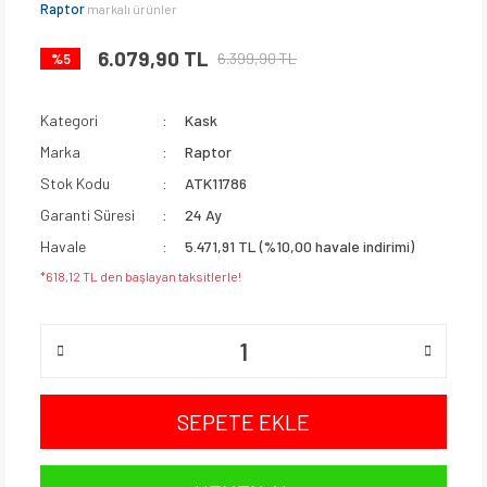
Raptor
markalı ürünler
6.079,90 TL
6.399,90 TL
%5
Kategori
Kask
Marka
Raptor
Stok Kodu
ATK11786
Garanti Süresi
24 Ay
Havale
5.471,91 TL (%10,00 havale indirimi)
*618,12 TL den başlayan taksitlerle!
SEPETE EKLE