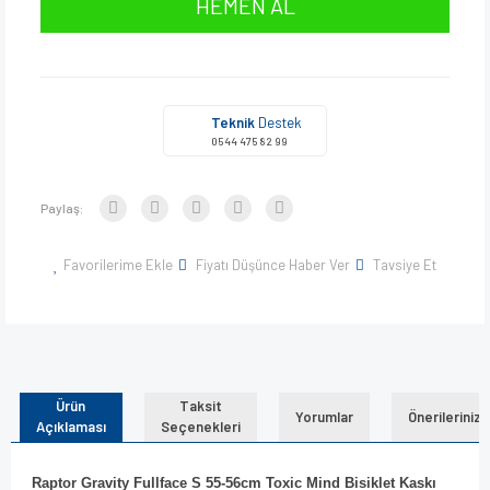
HEMEN AL
Teknik
Destek
0544 475 82 99
Paylaş:
Favorilerime Ekle
Fiyatı Düşünce Haber Ver
Tavsiye Et
Ürün
Taksit
Yorumlar
Önerileriniz
Açıklaması
Seçenekleri
Raptor Gravity Fullface S 55-56cm Toxic Mind Bisiklet Kaskı