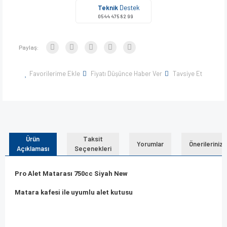
Teknik
Destek
0544 475 82 99
Paylaş:
Favorilerime Ekle
Fiyatı Düşünce Haber Ver
Tavsiye Et
Ürün
Taksit
Yorumlar
Önerileriniz
Açıklaması
Seçenekleri
Pro Alet Matarası 750cc Siyah New
Matara kafesi ile uyumlu alet kutusu