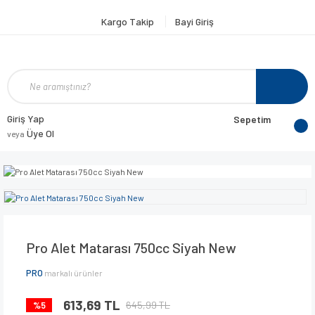
Kargo Takip
Bayi Giriş
Giriş Yap
Sepetim
Üye Ol
veya
Pro Alet Matarası 750cc Siyah New
PRO
markalı ürünler
613,69 TL
645,99 TL
%5