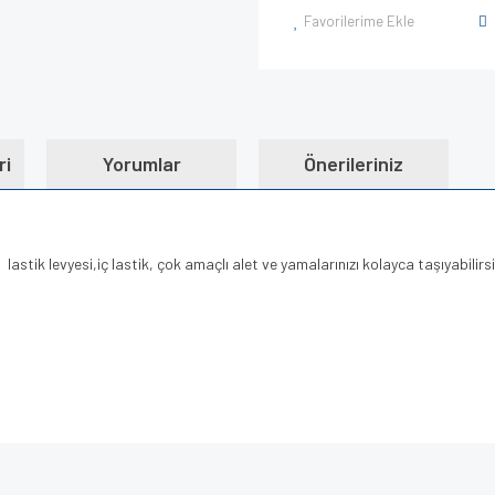
Favorilerime Ekle
ri
Yorumlar
Önerileriniz
astik levyesi,iç lastik, çok amaçlı alet ve yamalarınızı kolayca taşıyabilirsi
e diğer konularda yetersiz gördüğünüz noktaları öneri formunu kullanarak tarafımı