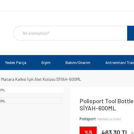
Yedek Parça
Giyim
Bakım/Onarım
Antrenman/Trai
e Matara Kafesi İçin Alet Kutusu SİYAH-600ML
Polisport Tool Bottle
SİYAH-600ML
Polisport
markalı ürünler
%5
463,30 TL
4