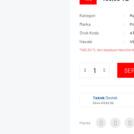
Kategori
M
Marka
Po
Stok Kodu
A
Havale
41
*463,30 TL den başlayan taksitlerl
SE
Teknik
Destek
0544 475 82 99
Paylaş: