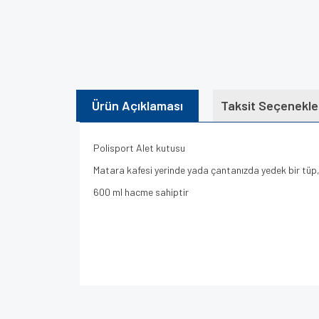
Ürün Açıklaması
Taksit Seçenekle
Polisport Alet kutusu
Matara kafesi yerinde yada çantanızda yedek bir tüp, l
600 ml hacme sahiptir
Bu ürünün fiyat bilgisi, resim, ürün açıklamalarında v