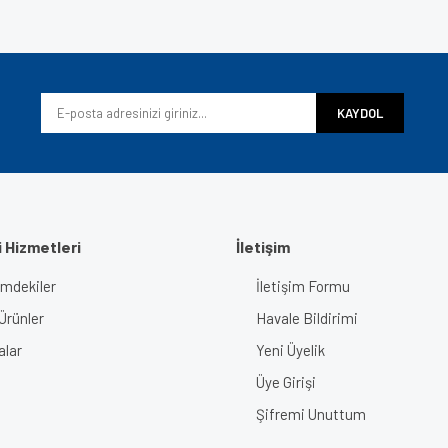
Bu ürüne ilk yorumu siz yapın!
iyor.
Yorum Yaz
KAYDOL
 Hizmetleri
İletişim
imdekiler
İletişim Formu
Gönder
Ürünler
Havale Bildirimi
alar
Yeni Üyelik
Üye Girişi
Şifremi Unuttum