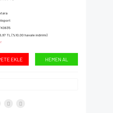
atara
lisport
TK0635
6,97 TL (%10,00 havale indirimi)
e!
PETE EKLE
HEMEN AL