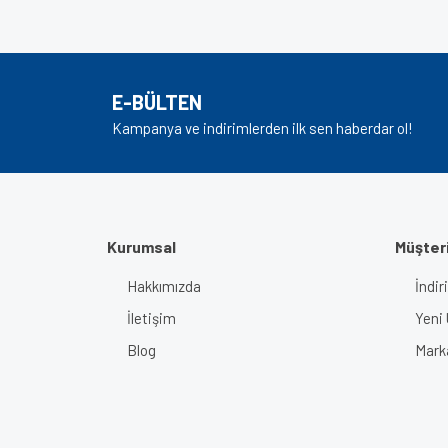
Görüş ve önerileriniz için teşekkür ederiz.
Ürün resmi kalitesiz, bozuk veya görüntülenem
Ürün açıklamasında eksik bilgiler bulunuyor.
E-BÜLTEN
Ürün bilgilerinde hatalar bulunuyor.
Kampanya ve indirimlerden ilk sen haberdar ol!
Ürün fiyatı diğer sitelerden daha pahalı.
Bu ürüne benzer farklı alternatifler olmalı.
Kurumsal
Müşteri
Hakkımızda
İndir
İletişim
Yeni 
Blog
Mark