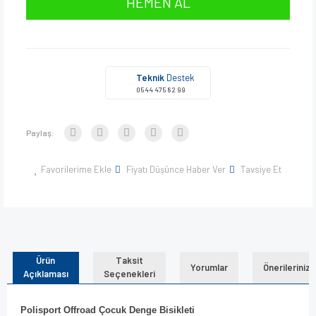
HEMEN AL
Teknik
Destek
0544 475 82 99
Paylaş:
Favorilerime Ekle
Fiyatı Düşünce Haber Ver
Tavsiye Et
Ürün
Taksit
Yorumlar
Önerileriniz
Açıklaması
Seçenekleri
Polisport Offroad Çocuk Denge Bisikleti