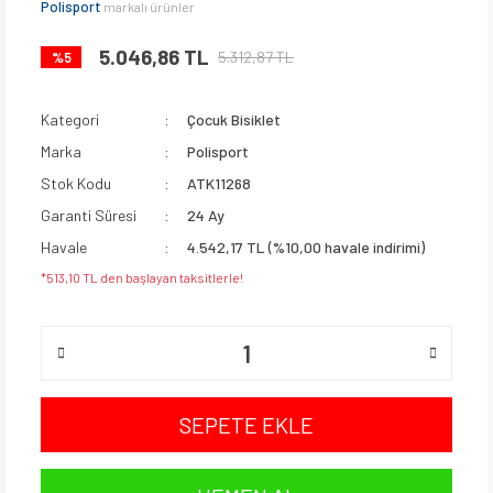
Polisport
markalı ürünler
5.046,86 TL
5.312,87 TL
%5
Kategori
Çocuk Bisiklet
Marka
Polisport
Stok Kodu
ATK11268
Garanti Süresi
24 Ay
Havale
4.542,17 TL (%10,00 havale indirimi)
*513,10 TL den başlayan taksitlerle!
SEPETE EKLE