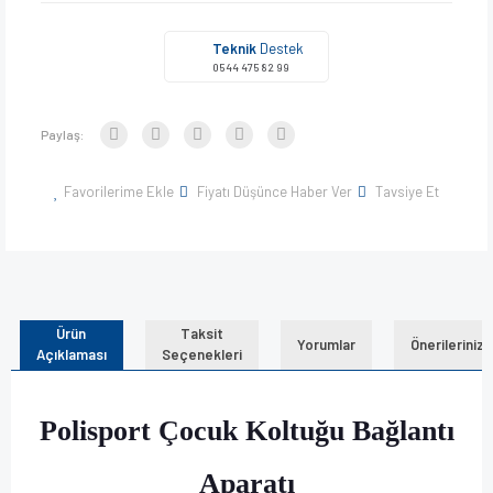
Teknik
Destek
0544 475 82 99
Paylaş:
Favorilerime Ekle
Fiyatı Düşünce Haber Ver
Tavsiye Et
Ürün
Taksit
Yorumlar
Önerileriniz
Açıklaması
Seçenekleri
Polisport Çocuk Koltuğu Bağlantı
Aparatı