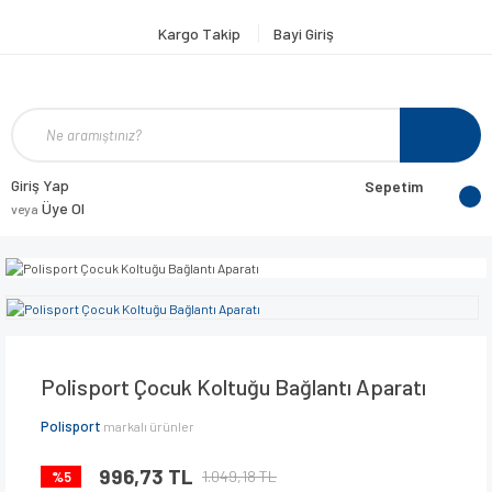
Kargo Takip
Bayi Giriş
Giriş Yap
Sepetim
Üye Ol
veya
Polisport Çocuk Koltuğu Bağlantı Aparatı
Polisport
markalı ürünler
996,73 TL
1.049,18 TL
%5