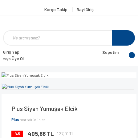
Kargo Takip
Bayi Giriş
Giriş Yap
Sepetim
Üye Ol
veya
Plus Siyah Yumuşak Elcik
Plus
markalı ürünler
405,66 TL
427,01 TL
%5