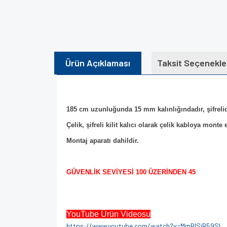
Ürün Açıklaması
Taksit Seçenekle
185 cm uzunluğunda 15 mm kalınlığındadır, şifrelid
Çelik, şifreli kilit kalıcı olarak çelik kabloya monte 
Montaj aparatı dahildir.
GÜVENLİK SEVİYESİ 100 ÜZERİNDEN 45
YouTube Ürün Videosu
https://www.youtube.com/watch?v=MmBISjB59SI