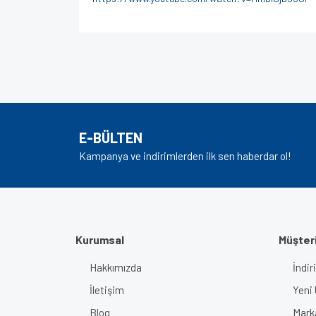
Bu ürünün fiyat bilgisi, resim, ürün açıklamalarında v
Görüş ve önerileriniz için teşekkür ederiz.
Ürün resmi kalitesiz, bozuk veya görüntülenem
Ürün açıklamasında eksik bilgiler bulunuyor.
E-BÜLTEN
Ürün bilgilerinde hatalar bulunuyor.
Kampanya ve indirimlerden ilk sen haberdar ol!
Ürün fiyatı diğer sitelerden daha pahalı.
Bu ürüne benzer farklı alternatifler olmalı.
Kurumsal
Müşteri
Hakkımızda
İndir
İletişim
Yeni 
Blog
Mark