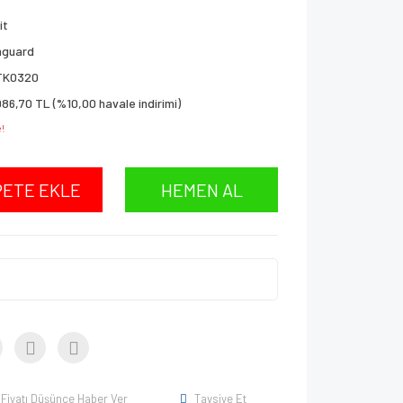
lit
nguard
TK0320
086,70 TL (%10,00 havale indirimi)
!
PETE EKLE
HEMEN AL
Fiyatı Düşünce Haber Ver
Tavsiye Et