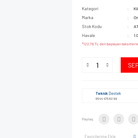
Kategori
Ki
Marka
O
Stok Kodu
A
Havale
1.
*122,76 TL den başlayan taksitlerle
SE
Teknik
Destek
0544 475 82 99
Paylaş:
Favorilerime Ekle