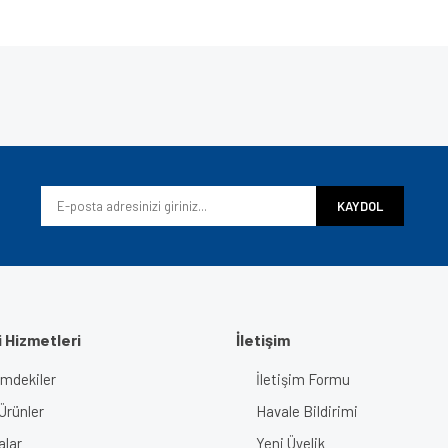
e diğer konularda yetersiz gördüğünüz noktaları öneri formunu kullanarak tarafımı
Bu ürüne ilk yorumu siz yapın!
iyor.
Yorum Yaz
KAYDOL
 Hizmetleri
İletişim
imdekiler
İletişim Formu
Gönder
Ürünler
Havale Bildirimi
alar
Yeni Üyelik