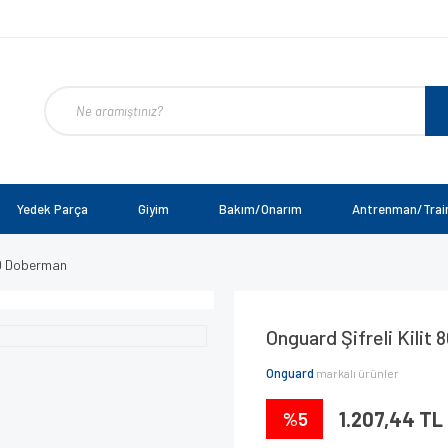
Yedek Parça
Giyim
Bakım/Onarım
Antrenman/Trai
30 Doberman
Onguard Şifreli Kili
Onguard
markalı ürünler
%5
1.207,44 TL