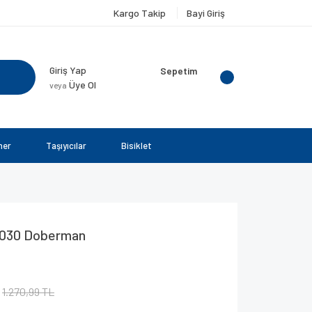
Kargo Takip
Bayi Giriş
Giriş Yap
Sepetim
Üye Ol
veya
ner
Taşıyıcılar
Bisiklet
t 8030 Doberman
1.270,99 TL