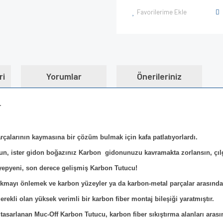
Favorilerime Ekle
ri
Yorumlar
Önerileriniz
r
arçalarının kaymasına bir çözüm bulmak için kafa patlatıyorlardı.
un, ister gidon boğazınız Karbon gidonunuzu kavramakta zorlansın, çıl
yepyeni, son derece gelişmiş Karbon Tutucu!
 sıkmayı önlemek ve karbon yüzeyler ya da karbon-metal parçalar arasında
rekli olan yüksek verimli bir karbon fiber montaj bileşiği yaratmıştır.
n tasarlanan Muc-Off Karbon Tutucu, karbon fiber sıkıştırma alanları aras