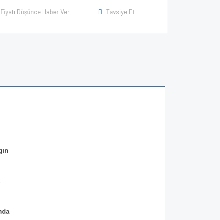
Fiyatı Düşünce Haber Ver
Tavsiye Et
gın
ında