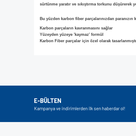
sürtünme yaratır ve sıkıştırma torkunu düşürerek yo
Bu yüzden karbon fiber parçalarınızdan paranızın ka
Karbon parçaların kavranmasını sağlar
Yüzeyden yüzeye 'kaymaz' formül
Karbon Fiber parçalar için özel olarak tasarlanmıştı
Bu ürünün fiyat bilgisi, resim, ürün açıklamalarında v
Görüş ve önerileriniz için teşekkür ederiz.
Ürün resmi kalitesiz, bozuk veya görüntülenem
Ürün açıklamasında eksik bilgiler bulunuyor.
E-BÜLTEN
Ürün bilgilerinde hatalar bulunuyor.
Kampanya ve indirimlerden ilk sen haberdar ol!
Ürün fiyatı diğer sitelerden daha pahalı.
Bu ürüne benzer farklı alternatifler olmalı.