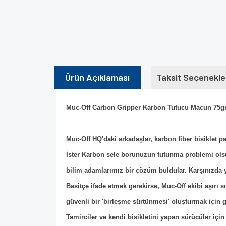
Ürün Açıklaması
Taksit Seçenekle
Muc-Off Carbon Gripper Karbon Tutucu Macun 75g
Muc-Off HQ'daki arkadaşlar, karbon fiber bisiklet p
İster Karbon sele borunuzun tutunma problemi ols
bilim adamlarımız bir çözüm buldular. Karşınızda 
Basitçe ifade etmek gerekirse, Muc-Off ekibi aşırı
güvenli bir 'birleşme sürtünmesi' oluşturmak için ge
Tamirciler ve kendi bisikletini yapan sürücüler içi