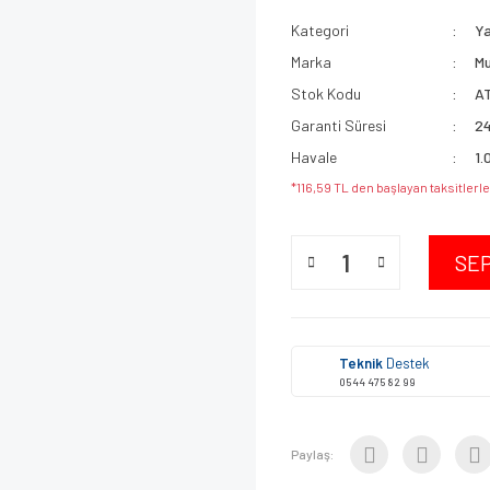
Kategori
Y
Marka
M
Stok Kodu
A
Garanti Süresi
24
Havale
1.
*116,59 TL den başlayan taksitlerle
SE
Teknik
Destek
0544 475 82 99
Paylaş: