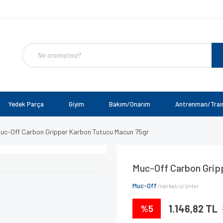
Yedek Parça
Giyim
Bakım/Onarım
Antrenman/Trai
uc-Off Carbon Gripper Karbon Tutucu Macun 75gr
Muc-Off Carbon Grip
Muc-Off
markalı ürünler
%5
1.146,82 TL