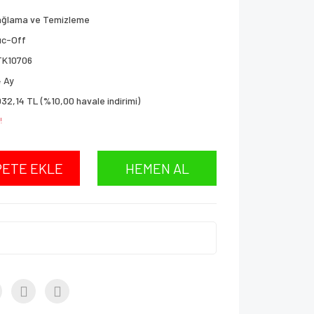
ağlama ve Temizleme
uc-Off
TK10706
 Ay
032,14 TL (%10,00 havale indirimi)
!
PETE EKLE
HEMEN AL