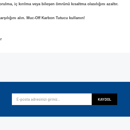
rulma, iç kırılma veya bileşen ömrünü kısaltma olasılığını azaltır.
rşılığını alın. Muc-Off Karbon Tutucu kullanın!
r
e diğer konularda yetersiz gördüğünüz noktaları öneri formunu kullanarak tarafımı
Bu ürüne ilk yorumu siz yapın!
iyor.
Yorum Yaz
KAYDOL