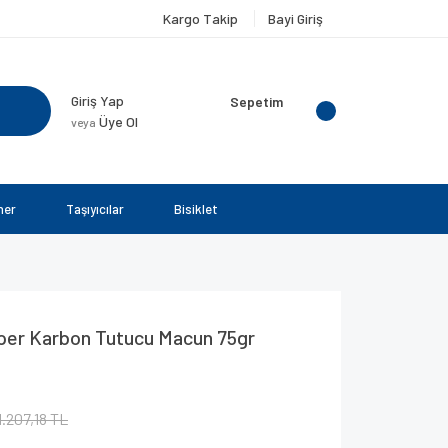
Kargo Takip
Bayi Giriş
Giriş Yap
Sepetim
Üye Ol
veya
ner
Taşıyıcılar
Bisiklet
per Karbon Tutucu Macun 75gr
1.207,18 TL