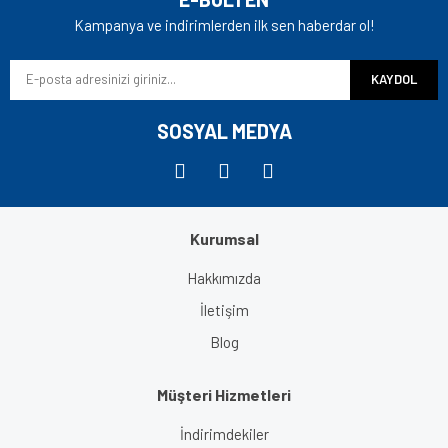
Ürün açıklamasında eksik bilgiler bulunuyor.
Kampanya ve indirimlerden ilk sen haberdar ol!
Ürün bilgilerinde hatalar bulunuyor.
KAYDOL
Ürün fiyatı diğer sitelerden daha pahalı.
Bu ürüne benzer farklı alternatifler olmalı.
SOSYAL MEDYA
Kurumsal
Gönder
Hakkımızda
İletişim
Blog
Müşteri Hizmetleri
İndirimdekiler