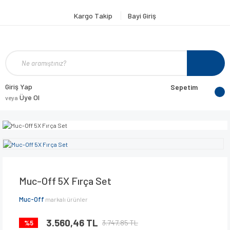
Kargo Takip
Bayi Giriş
Giriş Yap
Sepetim
Üye Ol
veya
Muc-Off 5X Fırça Set
Muc-Off
markalı ürünler
3.560,46 TL
3.747,85 TL
%5