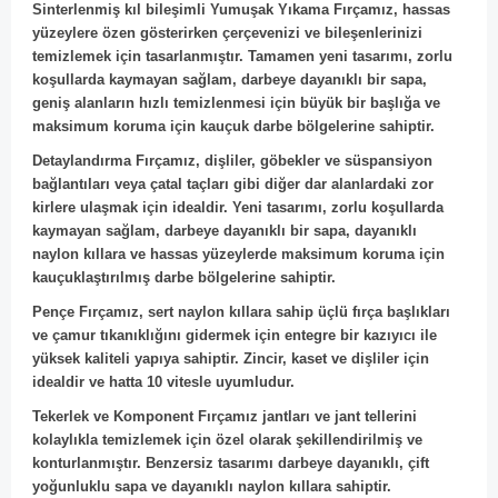
Sinterlenmiş kıl bileşimli Yumuşak Yıkama Fırçamız, hassas
yüzeylere özen gösterirken çerçevenizi ve bileşenlerinizi
temizlemek için tasarlanmıştır. Tamamen yeni tasarımı, zorlu
koşullarda kaymayan sağlam, darbeye dayanıklı bir sapa,
geniş alanların hızlı temizlenmesi için büyük bir başlığa ve
maksimum koruma için kauçuk darbe bölgelerine sahiptir.
Detaylandırma Fırçamız, dişliler, göbekler ve süspansiyon
bağlantıları veya çatal taçları gibi diğer dar alanlardaki zor
kirlere ulaşmak için idealdir. Yeni tasarımı, zorlu koşullarda
kaymayan sağlam, darbeye dayanıklı bir sapa, dayanıklı
naylon kıllara ve hassas yüzeylerde maksimum koruma için
kauçuklaştırılmış darbe bölgelerine sahiptir.
Pençe Fırçamız, sert naylon kıllara sahip üçlü fırça başlıkları
ve çamur tıkanıklığını gidermek için entegre bir kazıyıcı ile
yüksek kaliteli yapıya sahiptir. Zincir, kaset ve dişliler için
idealdir ve hatta 10 vitesle uyumludur.
Tekerlek ve Komponent Fırçamız jantları ve jant tellerini
kolaylıkla temizlemek için özel olarak şekillendirilmiş ve
konturlanmıştır. Benzersiz tasarımı darbeye dayanıklı, çift
yoğunluklu sapa ve dayanıklı naylon kıllara sahiptir.