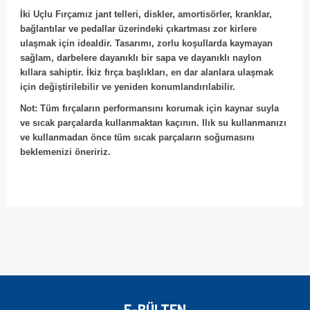
İki Uçlu Fırçamız jant telleri, diskler, amortisörler, kranklar,
bağlantılar ve pedallar üzerindeki çıkartması zor kirlere
ulaşmak için idealdir. Tasarımı, zorlu koşullarda kaymayan
sağlam, darbelere dayanıklı bir sapa ve dayanıklı naylon
kıllara sahiptir. İkiz fırça başlıkları, en dar alanlara ulaşmak
için değiştirilebilir ve yeniden konumlandırılabilir.
Not: Tüm fırçaların performansını korumak için kaynar suyla
ve sıcak parçalarda kullanmaktan kaçının. Ilık su kullanmanızı
ve kullanmadan önce tüm sıcak parçaların soğumasını
beklemenizi öneririz.
Bu ürünün fiyat bilgisi, resim, ürün açıklamalarında ve diğer
konularda yetersiz gördüğünüz noktaları öneri formunu
Bu ürüne ilk yorumu siz yapın!
kullanarak tarafımıza iletebilirsiniz.
Görüş ve önerileriniz için teşekkür ederiz.
Yorum Yaz
Ürün resmi kalitesiz, bozuk veya görüntülenemiyor.
E-BÜLTEN