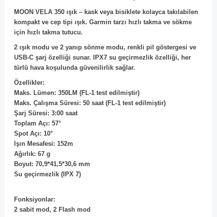
MOON VELA 350 ışık – kask veya bisiklete kolayca takılabilen
kompakt ve cep tipi ışık. Garmin tarzı hızlı takma ve sökme
için hızlı takma tutucu.
2 ışık modu ve 2 yanıp sönme modu, renkli pil göstergesi ve
USB-C şarj özelliği sunar. IPX7 su geçirmezlik özelliği, her
türlü hava koşulunda güvenilirlik sağlar.
Özellikler:
Maks. Lümen: 350LM (FL-1 test edilmiştir)
Maks. Çalışma Süresi: 50 saat (FL-1 test edilmiştir)
Şarj Süresi: 3:00 saat
Toplam Açı: 57°
Spot Açı: 10°
Işın Mesafesi: 152m
Ağırlık: 67 g
Boyut: 70,9*41,5*30,6 mm
Su geçirmezlik (IPX 7)
Fonksiyonlar:
2 sabit mod, 2 Flash mod