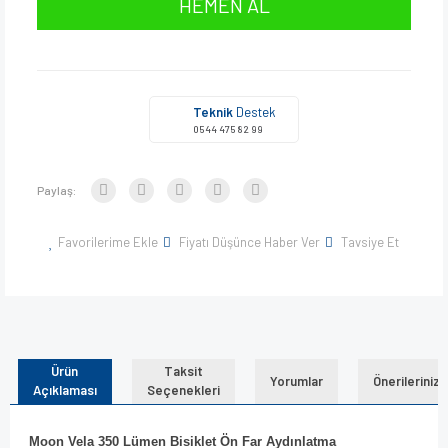
HEMEN AL
Teknik
Destek
0544 475 82 99
Paylaş:
Favorilerime Ekle
Fiyatı Düşünce Haber Ver
Tavsiye Et
Ürün
Taksit
Yorumlar
Önerileriniz
Açıklaması
Seçenekleri
Moon Vela 350 Lümen Bisiklet Ön Far Aydınlatma