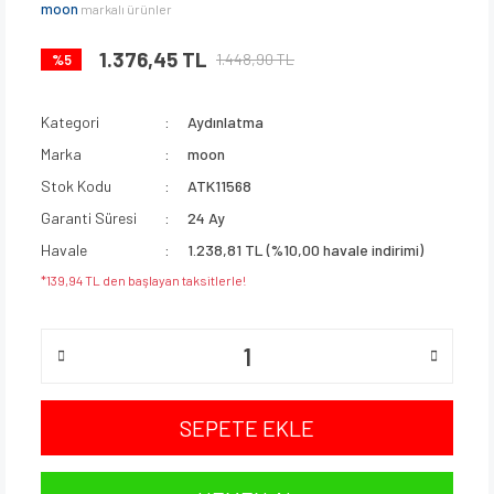
moon
markalı ürünler
1.376,45 TL
1.448,90 TL
%5
Kategori
Aydınlatma
Marka
moon
Stok Kodu
ATK11568
Garanti Süresi
24 Ay
Havale
1.238,81 TL (%10,00 havale indirimi)
*139,94 TL den başlayan taksitlerle!
SEPETE EKLE