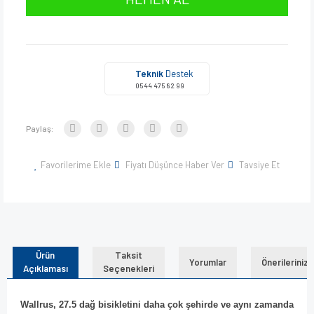
Teknik
Destek
0544 475 82 99
Paylaş:
Favorilerime Ekle
Fiyatı Düşünce Haber Ver
Tavsiye Et
Ürün
Taksit
Yorumlar
Önerileriniz
Açıklaması
Seçenekleri
Wallrus, 27.5 dağ bisikletini daha çok şehirde ve aynı zamanda