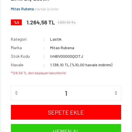
Mitas Rubena
markalı ürünler
1.264,56 TL
1.331,12 TL
%5
Kategori
Lastik
Marka
Mitas Rubena
Stok Kodu
trHBV00000QCITJ
Havale
1.138,10 TL (%10,00 havale indirimi)
*128,56 TL den başlayan taksitlerle!
SEPETE EKLE
HEMEN AL