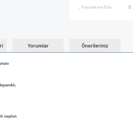
Favorilerime Ekle
ri
Yorumlar
Önerileriniz
ynası
ayanıklı,
eli naylon