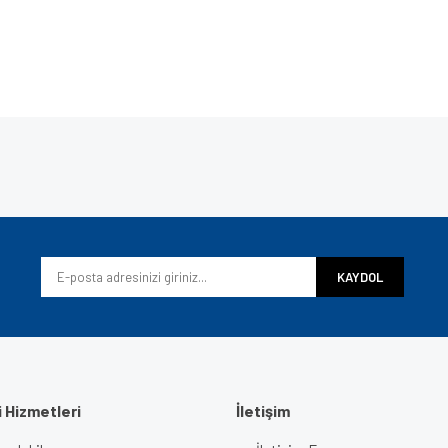
e diğer konularda yetersiz gördüğünüz noktaları öneri formunu kullanarak tarafımı
Bu ürüne ilk yorumu siz yapın!
iyor.
Yorum Yaz
KAYDOL
 Hizmetleri
İletişim