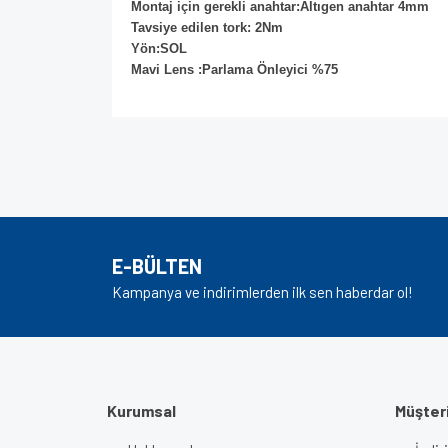
Montaj için gerekli anahtar:Altıgen anahtar 4mm
Tavsiye edilen tork: 2Nm
Yön:SOL
Mavi Lens :Parlama Önleyici %75
Bu ürünün fiyat bilgisi, resim, ürün açıklamalarında v
Görüş ve önerileriniz için teşekkür ederiz.
Ürün resmi kalitesiz, bozuk veya görüntülenem
Ürün açıklamasında eksik bilgiler bulunuyor.
E-BÜLTEN
Ürün bilgilerinde hatalar bulunuyor.
Kampanya ve indirimlerden ilk sen haberdar ol!
Ürün fiyatı diğer sitelerden daha pahalı.
Bu ürüne benzer farklı alternatifler olmalı.
Kurumsal
Müşteri