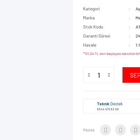
Kategori
A
Marka
M
Stok Kodu
A
Garanti Süresi
24
Havale
1.
*131,34 TL den başlayan taksitlerle!
SE
Teknik
Destek
0544 475 82 99
Paylaş: