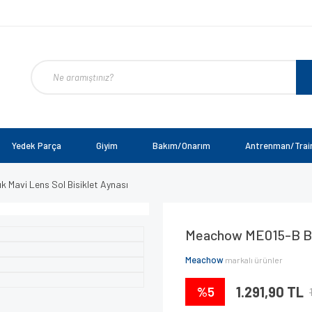
Yedek Parça
Giyim
Bakım/Onarım
Antrenman/Trai
Mavi Lens Sol Bisiklet Aynası
Meachow ME015-B Büy
Meachow
markalı ürünler
%5
1.291,90 TL