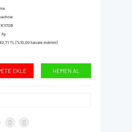
yna
eachow
TK11708
 Ay
162,71 TL (%10,00 havale indirimi)
PETE EKLE
HEMEN AL