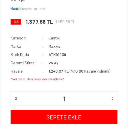
Maxxis
markalı ürünler
1.377,86 TL
1.450,38 TL
%5
Kategori
Lastik
Marka
Maxxis
Stok Kodu
ATK10439
Garanti Süresi
24 Ay
Havale
1.240,07 TL (%10,00 havale indirimi)
*140,08 TL den başlayan taksitlerle!
SEPETE EKLE