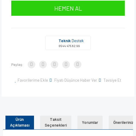
HEMEN AL
Teknik
Destek
0544 475 82 99
Paylaş:
Favorilerime Ekle
Fiyatı Düşünce Haber Ver
Tavsiye Et
Ürün
Taksit
Yorumlar
Önerileriniz
Açıklaması
Seçenekleri