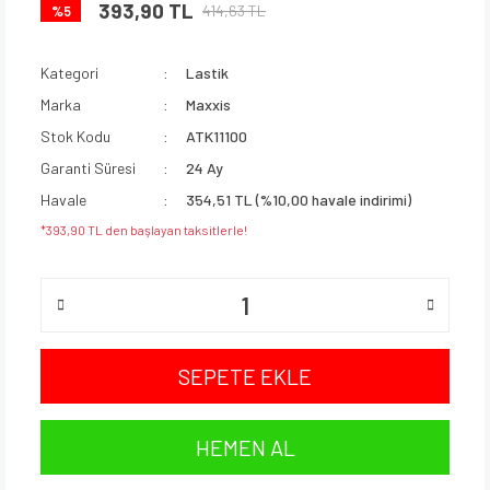
393,90 TL
414,63 TL
%5
Kategori
Lastik
Marka
Maxxis
Stok Kodu
ATK11100
Garanti Süresi
24 Ay
Havale
354,51 TL (%10,00 havale indirimi)
*393,90 TL den başlayan taksitlerle!
SEPETE EKLE
HEMEN AL