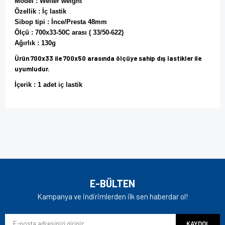
Model : Welter weight
Özellik : İç lastik
Sibop tipi : İnce/Presta 48mm
Ölçü : 700x33-50C arası ( 33/50-622)
Ağırlık : 130g
Ürün 700x33 ile 700x50 arasında ölçüye sahip dış lastikler ile
uyumludur.
İçerik : 1 adet iç lastik
Bu ürünün fiyat bilgisi, resim, ürün açıklamalarında ve diğer
konularda yetersiz gördüğünüz noktaları öneri formunu
Bu ürüne ilk yorumu siz yapın!
kullanarak tarafımıza iletebilirsiniz.
Görüş ve önerileriniz için teşekkür ederiz.
Yorum Yaz
Ürün resmi kalitesiz, bozuk veya görüntülenemiyor.
E-BÜLTEN
Ürün açıklamasında eksik bilgiler bulunuyor.
Kampanya ve indirimlerden ilk sen haberdar ol!
Ürün bilgilerinde hatalar bulunuyor.
KAYDOL