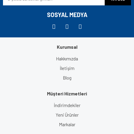
Ürün fiyatı diğer sitelerden daha pahalı.
Bu ürüne benzer farklı alternatifler olmalı.
SOSYAL MEDYA
Kurumsal
Gönder
Hakkımızda
İletişim
Blog
Müşteri Hizmetleri
İndirimdekiler
Yeni Ürünler
Markalar