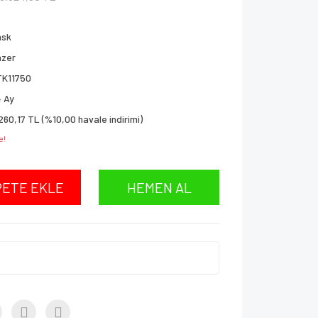
ask
azer
TK11750
 Ay
260,17 TL (%10,00 havale indirimi)
e!
PETE EKLE
HEMEN AL