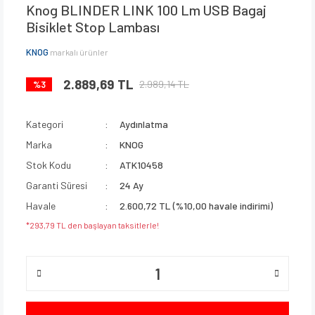
Knog BLINDER LINK 100 Lm USB Bagaj
Bisiklet Stop Lambası
KNOG
markalı ürünler
2.889,69 TL
2.989,14 TL
%3
Kategori
Aydınlatma
Marka
KNOG
Stok Kodu
ATK10458
Garanti Süresi
24 Ay
Havale
2.600,72 TL (%10,00 havale indirimi)
*293,79 TL den başlayan taksitlerle!