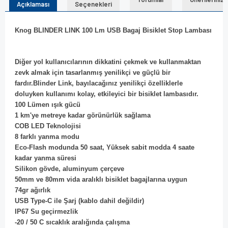
Açıklaması
Seçenekleri
Knog BLINDER LINK 100 Lm USB Bagaj Bisiklet Stop Lambası
Diğer yol kullanıcılarının dikkatini çekmek ve kullanmaktan
zevk almak için tasarlanmış yenilikçi ve güçlü bir
fardır.Blinder Link, bayılacağınız yenilikçi özelliklerle
doluyken kullanımı kolay, etkileyici bir bisiklet lambasıdır.
100 Lümen ışık gücü
1 km'ye metreye kadar görünürlük sağlama
COB LED Teknolojisi
8 farklı yanma modu
Eco-Flash modunda 50 saat, Yüksek sabit modda 4 saate
kadar yanma süresi
Silikon gövde, aluminyum çerçeve
50mm ve 80mm vida aralıklı bisiklet bagajlarına uygun
74gr ağırlık
USB Type-C ile Şarj (kablo dahil değildir)
IP67 Su geçirmezlik
-20 / 50 C sıcaklık aralığında çalışma