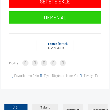
SEPETE EKLE
HEMEN AL
Teknik
Destek
0544 475 82 99
Paylaş:
Favorilerime Ekle
Fiyatı Düşünce Haber Ver
Tavsiye Et
Ürün
Taksit
Yorumlar
Önerileriniz