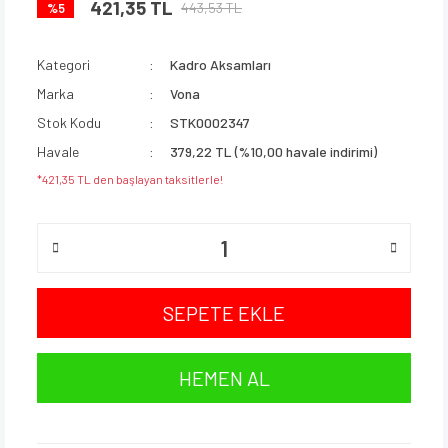
421,35 TL
443,53 TL
%5
Kategori
Kadro Aksamları
Marka
Vona
Stok Kodu
STK0002347
Havale
379,22 TL (%10,00 havale indirimi)
*421,35 TL den başlayan taksitlerle!
SEPETE EKLE
HEMEN AL