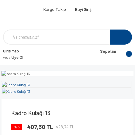
Kargo Takip
Bayi Giriş
Giriş Yap
Sepetim
Üye Ol
veya
Kadro Kulağı 13
407,30 TL
428,74 TL
%5