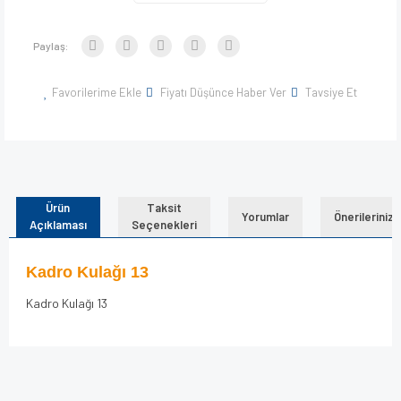
Paylaş:
Favorilerime Ekle
Fiyatı Düşünce Haber Ver
Tavsiye Et
Ürün
Taksit
Yorumlar
Önerileriniz
Açıklaması
Seçenekleri
Kadro Kulağı 13
Kadro Kulağı 13
Bu ürünün fiyat bilgisi, resim, ürün açıklamalarında ve diğer
konularda yetersiz gördüğünüz noktaları öneri formunu