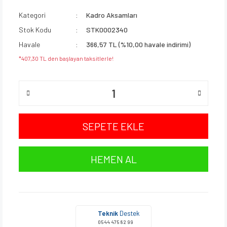
Kategori
Kadro Aksamları
Stok Kodu
STK0002340
Havale
366,57 TL (%10,00 havale indirimi)
*407,30 TL den başlayan taksitlerle!
SEPETE EKLE
HEMEN AL
Teknik
Destek
0544 475 82 99