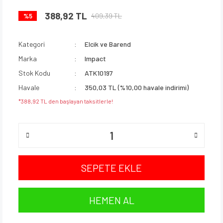
388,92 TL
409,39 TL
%5
Kategori
Elcik ve Barend
Marka
Impact
Stok Kodu
ATK10197
Havale
350,03 TL (%10,00 havale indirimi)
*388,92 TL den başlayan taksitlerle!
SEPETE EKLE
HEMEN AL