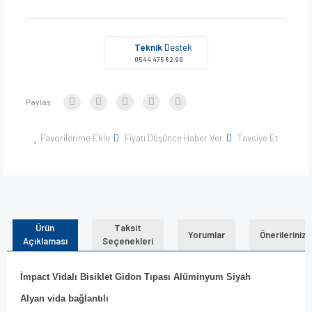
Teknik
Destek
0544 475 82 99
Paylaş:
Favorilerime Ekle
Fiyatı Düşünce Haber Ver
Tavsiye Et
Ürün
Taksit
Yorumlar
Önerileriniz
Açıklaması
Seçenekleri
İmpact Vidalı Bisiklet Gidon Tıpası Alüminyum Siyah
Alyan vida bağlantılı