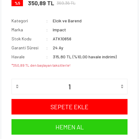
350,89 TL
369,36 TL
%5
Kategori
Elcik ve Barend
Marka
Impact
Stok Kodu
ATK10656
Garanti Süresi
24 Ay
Havale
315,80 TL (%10,00 havale indirimi)
*350,89 TL den başlayan taksitlerle!
SEPETE EKLE
HEMEN AL