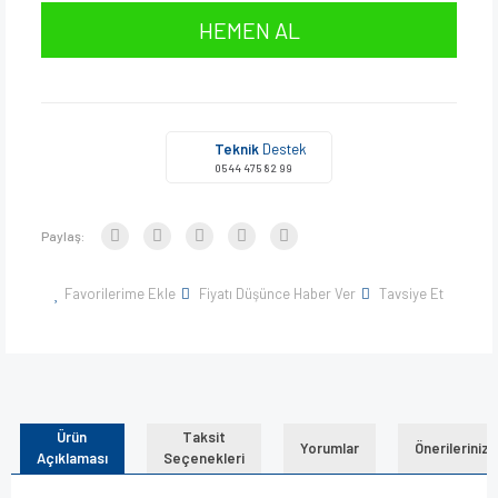
HEMEN AL
Teknik
Destek
0544 475 82 99
Paylaş:
Favorilerime Ekle
Fiyatı Düşünce Haber Ver
Tavsiye Et
Ürün
Taksit
Yorumlar
Önerileriniz
Açıklaması
Seçenekleri