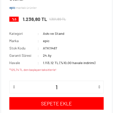
epic
markalı ürünler
1.236,80 TL
1.301,89 TL
%5
Kategori
Askı ve Stand
Marka
epic
Stok Kodu
ATK11467
Garanti Süresi
24 Ay
Havale
1.113,12 TL (%10,00 havale indirimi)
*125,74 TL den başlayan taksitlerle!
SEPETE EKLE