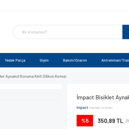
Yedek Parça
Giyim
Bakım/Onarım
Antrenman/Trai
et Aynakol Koruma Kılıfı Silikon Kırmızı
İmpact Bisiklet Aynako
Impact
markalı ürünler
%5
350,89 TL
3