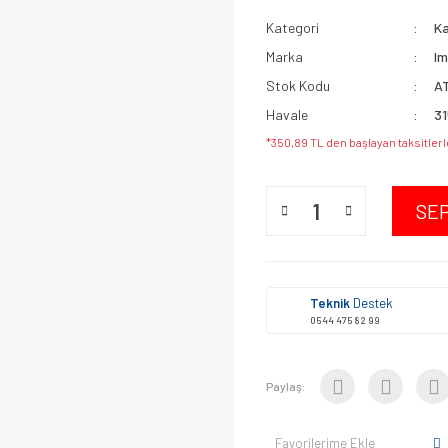
Kategori
K
Marka
I
Stok Kodu
A
Havale
31
*350,89 TL den başlayan taksitlerl
SE
Teknik
Destek
0544 475 82 99
Paylaş:
Favorilerime Ekle