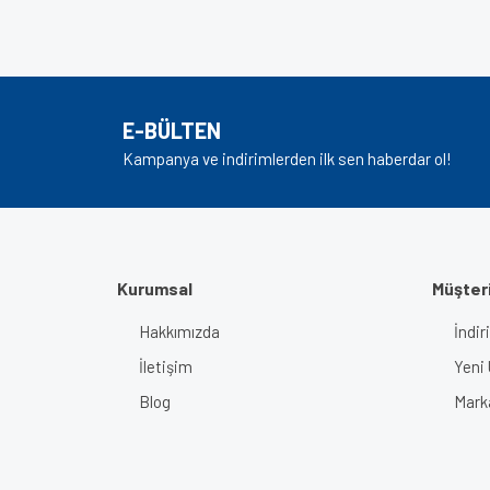
Bu ürünün fiyat bilgisi, resim, ürün açıklamalarında v
Görüş ve önerileriniz için teşekkür ederiz.
Ürün resmi kalitesiz, bozuk veya görüntülenem
Ürün açıklamasında eksik bilgiler bulunuyor.
E-BÜLTEN
Ürün bilgilerinde hatalar bulunuyor.
Kampanya ve indirimlerden ilk sen haberdar ol!
Ürün fiyatı diğer sitelerden daha pahalı.
Bu ürüne benzer farklı alternatifler olmalı.
Kurumsal
Müşteri
Hakkımızda
İndir
İletişim
Yeni 
Blog
Mark