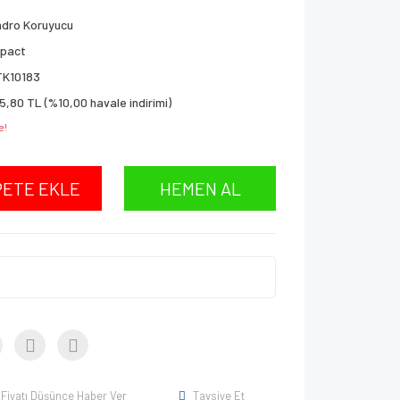
adro Koruyucu
mpact
TK10183
5,80 TL (%10,00 havale indirimi)
e!
PETE EKLE
HEMEN AL
Fiyatı Düşünce Haber Ver
Tavsiye Et