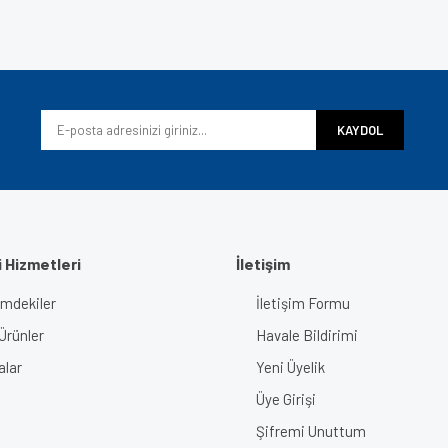
e diğer konularda yetersiz gördüğünüz noktaları öneri formunu kullanarak tarafımı
Bu ürüne ilk yorumu siz yapın!
iyor.
Yorum Yaz
KAYDOL
 Hizmetleri
İletişim
imdekiler
İletişim Formu
Gönder
Ürünler
Havale Bildirimi
alar
Yeni Üyelik
Üye Girişi
Şifremi Unuttum