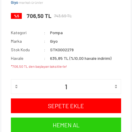
Giyo
markalı ürünler
706,50 TL
743,69 TL
%5
Kategori
Pompa
Marka
Giyo
Stok Kodu
STK0002279
Havale
635,85 TL (%10,00 havale indirimi)
*706,50 TL den başlayan taksitlerle!
SEPETE EKLE
HEMEN AL