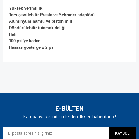
Yüksek verimlilik
Ters çevrilebilir Presta ve Schrader adaptörü
Alüminyum namlu ve piston mili
Döndürülebilir tutamak deliği
Hafif
100 psi'ye kadar
Hassas gösterge ± 2 ps
Bu ürünün fiyat bilgisi, resim, ürün açıklamalarında ve diğer
konularda yetersiz gördüğünüz noktaları öneri formunu
Bu ürüne ilk yorumu siz yapın!
kullanarak tarafımıza iletebilirsiniz.
Görüş ve önerileriniz için teşekkür ederiz.
Yorum Yaz
Ürün resmi kalitesiz, bozuk veya görüntülenemiyor.
E-BÜLTEN
Ürün açıklamasında eksik bilgiler bulunuyor.
Kampanya ve indirimlerden ilk sen haberdar ol!
Ürün bilgilerinde hatalar bulunuyor.
KAYDOL
Ürün fiyatı diğer sitelerden daha pahalı.