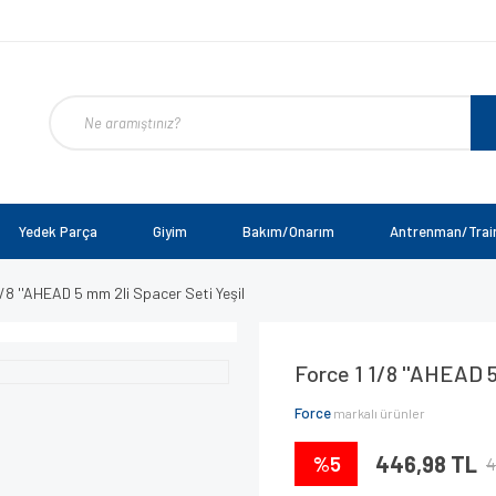
Yedek Parça
Giyim
Bakım/Onarım
Antrenman/Trai
1/8 ''AHEAD 5 mm 2li Spacer Seti Yeşil
Force 1 1/8 ''AHEAD 5
Force
markalı ürünler
%5
446,98 TL
4