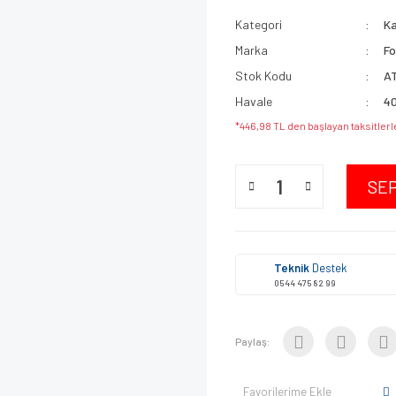
Kategori
Ka
Marka
Fo
Stok Kodu
A
Havale
40
*446,98 TL den başlayan taksitlerl
SE
Teknik
Destek
0544 475 82 99
Paylaş:
Favorilerime Ekle