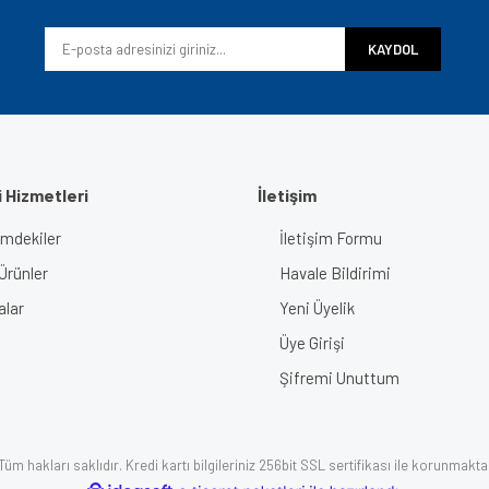
Yorum Yaz
KAYDOL
 Hizmetleri
İletişim
imdekiler
İletişim Formu
Gönder
Ürünler
Havale Bildirimi
alar
Yeni Üyelik
Üye Girişi
Şifremi Unuttum
üm hakları saklıdır. Kredi kartı bilgileriniz 256bit SSL sertifikası ile korunmakta