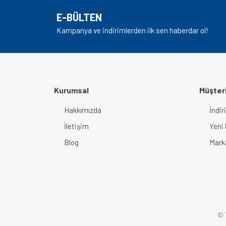
Ürün açıklamasında eksik bilgiler bulunuyor.
E-BÜLTEN
Ürün bilgilerinde hatalar bulunuyor.
Kampanya ve indirimlerden ilk sen haberdar ol!
Ürün fiyatı diğer sitelerden daha pahalı.
Bu ürüne benzer farklı alternatifler olmalı.
Kurumsal
Müşteri
Hakkımızda
İndir
İletişim
Yeni 
Blog
Mark
© T