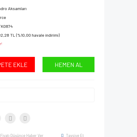
dro Aksamları
rce
TK0874
2,28 TL (%10,00 havale indirimi)
e!
PETE EKLE
HEMEN AL
Fiyatı Düşünce Haber Ver
Tavsiye Et