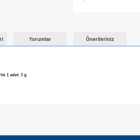
ri
Yorumlar
Önerileriniz
ık 1 adet: 3 g
e diğer konularda yetersiz gördüğünüz noktaları öneri formunu kullanarak tarafımı
Bu ürüne ilk yorumu siz yapın!
iyor.