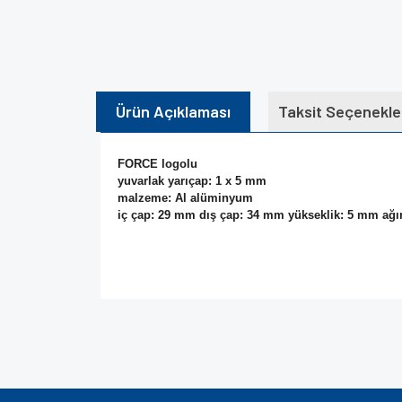
Ürün Açıklaması
Taksit Seçenekle
FORCE logolu
yuvarlak yarıçap: 1 x 5 mm
malzeme: Al alüminyum
iç çap: 29 mm dış çap: 34 mm yükseklik: 5 mm ağırl
Bu ürünün fiyat bilgisi, resim, ürün açıklamalarında v
Görüş ve önerileriniz için teşekkür ederiz.
Ürün resmi kalitesiz, bozuk veya görüntülenem