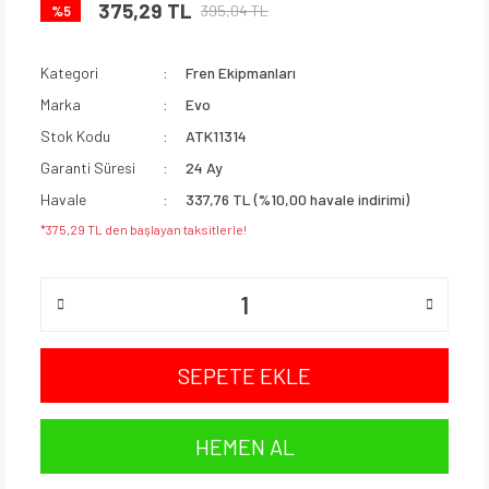
375,29 TL
395,04 TL
%5
Kategori
Fren Ekipmanları
Marka
Evo
Stok Kodu
ATK11314
Garanti Süresi
24 Ay
Havale
337,76 TL (%10,00 havale indirimi)
*375,29 TL den başlayan taksitlerle!
SEPETE EKLE
HEMEN AL