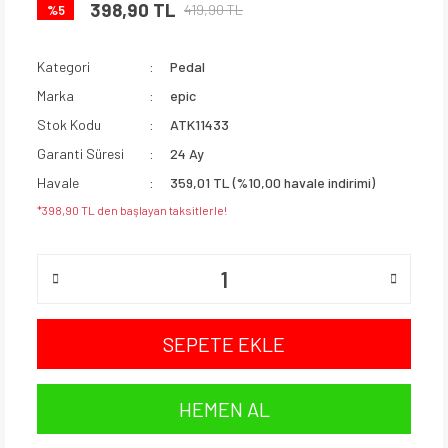
398,90 TL
419,90 TL
%5
Kategori
Pedal
Marka
epic
Stok Kodu
ATK11433
Garanti Süresi
24 Ay
Havale
359,01 TL (%10,00 havale indirimi)
*398,90 TL den başlayan taksitlerle!
SEPETE EKLE
HEMEN AL