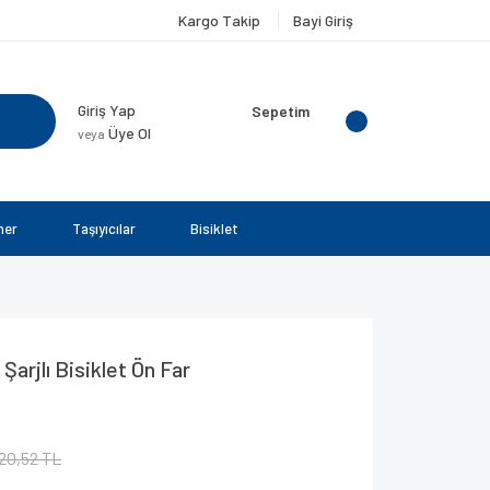
Kargo Takip
Bayi Giriş
Giriş Yap
Sepetim
Üye Ol
veya
ner
Taşıyıcılar
Bisiklet
arjlı Bisiklet Ön Far
20,52 TL