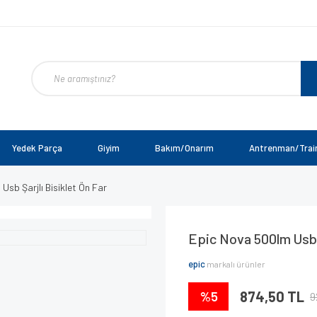
Yedek Parça
Giyim
Bakım/Onarım
Antrenman/Trai
Usb Şarjlı Bisiklet Ön Far
Epic Nova 500lm Usb Ş
epic
markalı ürünler
%5
874,50 TL
9