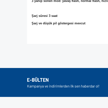
3 yanıp sönen mod: yavaş flash, normal flash, hızlı
Şarj süresi 3 saat
Şarj ve düşük pil göstergesi mevcut
Bu ürünün fiyat bilgisi, resim, ürün açıklamalarında v
Görüş ve önerileriniz için teşekkür ederiz.
Ürün resmi kalitesiz, bozuk veya görüntülenem
Ürün açıklamasında eksik bilgiler bulunuyor.
E-BÜLTEN
Ürün bilgilerinde hatalar bulunuyor.
Kampanya ve indirimlerden ilk sen haberdar ol!
Ürün fiyatı diğer sitelerden daha pahalı.
Bu ürüne benzer farklı alternatifler olmalı.