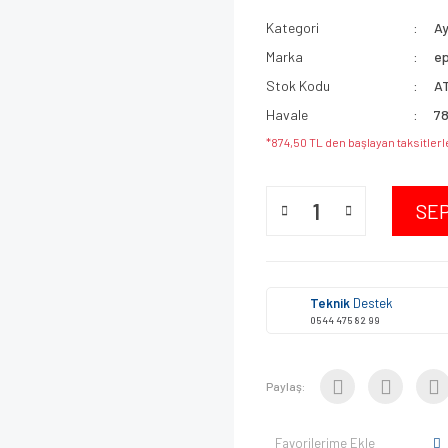
Kategori
A
Marka
ep
Stok Kodu
A
Havale
78
*874,50 TL den başlayan taksitlerl
SE
Teknik
Destek
0544 475 82 99
Paylaş:
Favorilerime Ekle