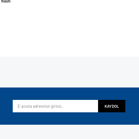
 flash
e diğer konularda yetersiz gördüğünüz noktaları öneri formunu kullanarak tarafımı
Bu ürüne ilk yorumu siz yapın!
iyor.
Yorum Yaz
KAYDOL