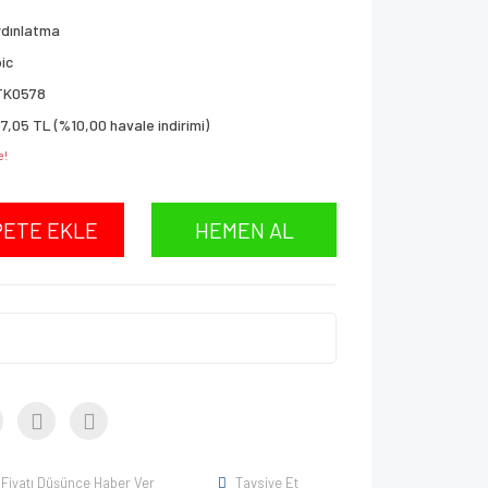
ydınlatma
ic
TK0578
7,05 TL (%10,00 havale indirimi)
e!
PETE EKLE
HEMEN AL
Fiyatı Düşünce Haber Ver
Tavsiye Et