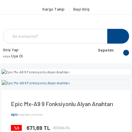
Kargo Takip
Bayi Giriş
Giriş Yap
Sepetim
Üye Ol
veya
Epic Mx-A9 9 Fonksiyonlu Alyan Anahtarı
epic
markalı ürünler
671,69 TL
707,04 TL
%5