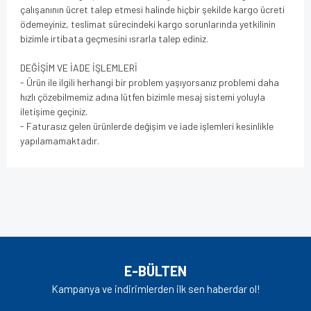
çalışanının ücret talep etmesi halinde hiçbir şekilde kargo ücreti
ödemeyiniz, teslimat sürecindeki kargo sorunlarında yetkilinin
bizimle irtibata geçmesini ısrarla talep ediniz.
DEĞİŞİM VE İADE İŞLEMLERİ
- Ürün ile ilgili herhangi bir problem yaşıyorsanız problemi daha
hızlı çözebilmemiz adına lütfen bizimle mesaj sistemi yoluyla
iletişime geçiniz.
- Faturasız gelen ürünlerde değişim ve iade işlemleri kesinlikle
yapılamamaktadır.
Bu ürünün fiyat bilgisi, resim, ürün açıklamalarında ve diğer
konularda yetersiz gördüğünüz noktaları öneri formunu
Bu ürüne ilk yorumu siz yapın!
kullanarak tarafımıza iletebilirsiniz.
Görüş ve önerileriniz için teşekkür ederiz.
Yorum Yaz
Ürün resmi kalitesiz, bozuk veya görüntülenemiyor.
E-BÜLTEN
Ürün açıklamasında eksik bilgiler bulunuyor.
Kampanya ve indirimlerden ilk sen haberdar ol!
Ürün bilgilerinde hatalar bulunuyor.