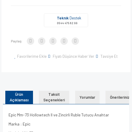
Teknik
Destek
0544 475 82 99
Paylaş:
Favorilerime Ekle
Fiyatı Düşünce Haber Ver
Tavsiye Et
Ürün
Taksit
Yorumlar
Önerileriniz
Açıklaması
Seçenekleri
Epic Mm-73 Hollowtech II ve Zincirli Ruble Tutucu Anahtar
Marka : Epic