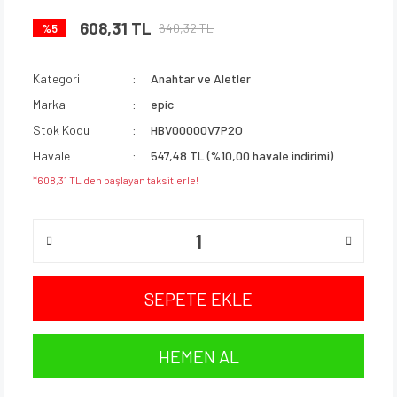
608,31 TL
640,32 TL
%5
Kategori
Anahtar ve Aletler
Marka
epic
Stok Kodu
HBV00000V7P2O
Havale
547,48 TL (%10,00 havale indirimi)
*608,31 TL den başlayan taksitlerle!
SEPETE EKLE
HEMEN AL