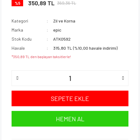
350,89 TL
369,36 TL
%5
Kategori
Zil ve Korna
Marka
epic
Stok Kodu
ATK0592
Havale
315,80 TL (%10,00 havale indirimi)
*350,89 TL den başlayan taksitlerle!
SEPETE EKLE
HEMEN AL