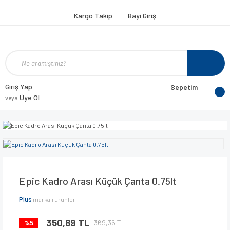
Kargo Takip
Bayi Giriş
Giriş Yap
Sepetim
Üye Ol
veya
Epic Kadro Arası Küçük Çanta 0.75lt
Plus
markalı ürünler
350,89 TL
369,36 TL
%5