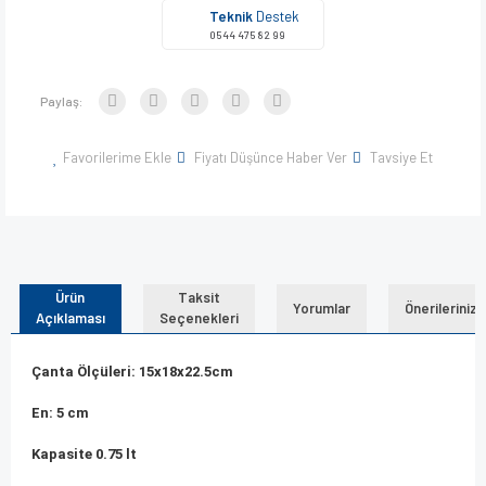
Teknik
Destek
0544 475 82 99
Paylaş:
Favorilerime Ekle
Fiyatı Düşünce Haber Ver
Tavsiye Et
Ürün
Taksit
Yorumlar
Önerileriniz
Açıklaması
Seçenekleri
Çanta Ölçüleri: 15x18x22.5cm
En: 5 cm
Kapasite 0.75 lt