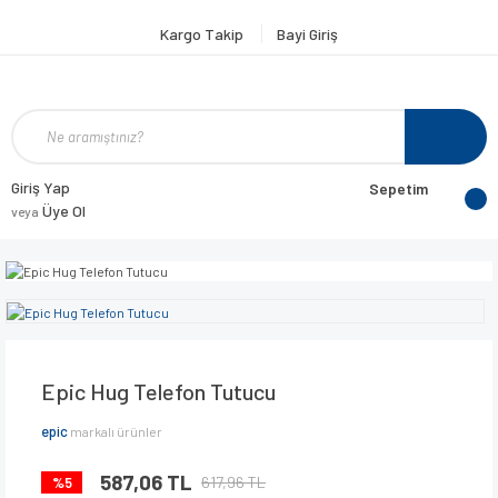
Kargo Takip
Bayi Giriş
Giriş Yap
Sepetim
Üye Ol
veya
Epic Hug Telefon Tutucu
epic
markalı ürünler
587,06 TL
617,96 TL
%5