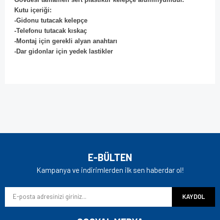
Kutu içeriği:
-Gidonu tutacak kelepçe
-Telefonu tutacak kıskaç
-Montaj için gerekli alyan anahtarı
-Dar gidonlar için yedek lastikler
Bu ürünün fiyat bilgisi, resim, ürün açıklamalarında ve diğer
konularda yetersiz gördüğünüz noktaları öneri formunu
Bu ürüne ilk yorumu siz yapın!
kullanarak tarafımıza iletebilirsiniz.
Görüş ve önerileriniz için teşekkür ederiz.
Yorum Yaz
Ürün resmi kalitesiz, bozuk veya görüntülenemiyor.
E-BÜLTEN
Ürün açıklamasında eksik bilgiler bulunuyor.
Kampanya ve indirimlerden ilk sen haberdar ol!
Ürün bilgilerinde hatalar bulunuyor.
KAYDOL
Ürün fiyatı diğer sitelerden daha pahalı.
Bu ürüne benzer farklı alternatifler olmalı.