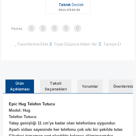
Teknik
Destek
0544 475 82 99
Paylaş:
Favorilerime Ekle
Fiyatı Düşünce Haber Ver
Tavsiye Et
Ürün
Taksit
Yorumlar
Önerileriniz
Açıklaması
Seçenekleri
Epic Hug Telefon Tutucu
Model: Hug
Telefon Tutucu
Yatay genişliği 11 cm'ye kadar olan telefonlara uygundur.
Ayarlı vidası sayesinde her telefonu çok sıkı bir şekilde tutar.
Gövdesi tamamen sert plastiktir kelepçe alüminyumdur.