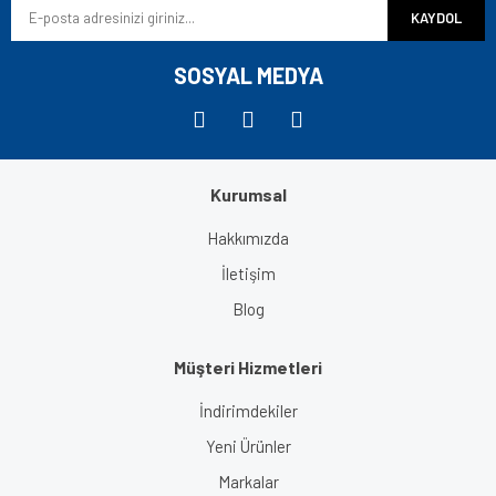
KAYDOL
Ürün fiyatı diğer sitelerden daha pahalı.
Bu ürüne benzer farklı alternatifler olmalı.
SOSYAL MEDYA
Kurumsal
Gönder
Hakkımızda
İletişim
Blog
Müşteri Hizmetleri
İndirimdekiler
Yeni Ürünler
Markalar