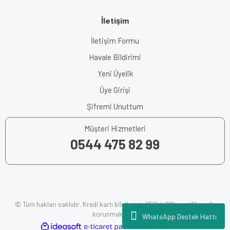
İletişim
İletişim Formu
Havale Bildirimi
Yeni Üyelik
Üye Girişi
Şifremi Unuttum
Müşteri Hizmetleri
0544 475 82 99
© Tüm hakları saklıdır. Kredi kartı bilgileriniz 256bit SSL sertifikası ile
korunmaktadır.
WhatsApp Destek Hattı
ile
ideasoft
e-