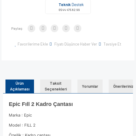
Teknik
Destek
0544 475 82 99
Paylaş:
Favorilerime Ekle
Fiyatı Düşünce Haber Ver
Tavsiye Et
Ürün
Taksit
Yorumlar
Önerileriniz
Açıklaması
Seçenekleri
Epic Fıll 2 Kadro Çantası
Marka : Epic
Model : FILL 2
Özellik : Kadro çantası