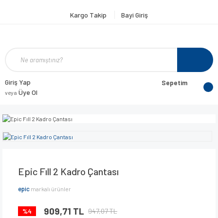
Kargo Takip
Bayi Giriş
Giriş Yap
Sepetim
Üye Ol
veya
Epic Fıll 2 Kadro Çantası
epic
markalı ürünler
909,71 TL
947,07 TL
%4