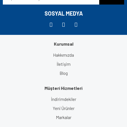
Ürün fiyatı diğer sitelerden daha pahalı.
Bu ürüne benzer farklı alternatifler olmalı.
SOSYAL MEDYA
Kurumsal
Gönder
Hakkımızda
İletişim
Blog
Müşteri Hizmetleri
İndirimdekiler
Yeni Ürünler
Markalar