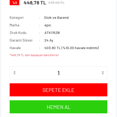
448,78 TL
472,40 TL
%5
Kategori
Elcik ve Barend
Marka
epic
Stok Kodu
ATK11538
Garanti Süresi
24 Ay
Havale
403,90 TL (%10,00 havale indirimi)
*448,78 TL den başlayan taksitlerle!
SEPETE EKLE
HEMEN AL