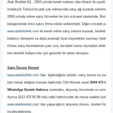
Atak Bisiklet AŞ , 2003 yılında kendi markası olan Attack ile çeşitli bisik
imalatıyla Türkiye’nin pek çok noktasında satış ağı kurarak sektöre yön 
2009 yılında online satış hizmetleri ile tüm e-ticaret sitelerinde, Bisikl
kategorisinde öncü satıcı firma rolünü üstlenmiştir. Diğer
 e-ticaret pazary
www.atakbisiklet.com
 ile kendi online satış sitesini kurarak, bisiklet kulla
kullanıcı deneyimi ve daha avantajlı fiyat seçenekleri sunmayı hedeflemiş
Online satış hizmetlerinin yanı sıra, tecrübeli servis hizmetleri ekibi il
tüm bisiklet kullanıcıları için güvenilir bir adres olmuştur.
Satış Öncesi Hizmet
www.atakbisiklet.com
 ‘dan  ilgilendiğiniz ürünler, satış öncesi ve sonrası
tüm merak ettiğiniz konular hakkında 7/24 Hizmet veren 
0544 475 82 99
WhatsApp Destek Hattımız
 üzerinden, alışveriş öncesinde ve sonrasında
Ayrıca 0212 475 82 99 nolu sabit hattımızdan da mesai saatleri içerisinde
www.atakbisiklet.com
 ‘dan yapacağınız alışveriş öncesi, ürünleri İsta
inceleyebilirsiniz.