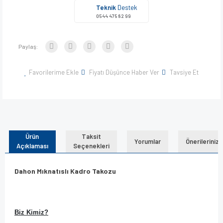
Teknik
Destek
0544 475 82 99
Paylaş:
Favorilerime Ekle
Fiyatı Düşünce Haber Ver
Tavsiye Et
Ürün
Taksit
Yorumlar
Önerileriniz
Açıklaması
Seçenekleri
Dahon Mıknatıslı Kadro Takozu
Biz Kimiz?