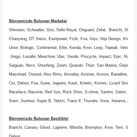
Bünyemizde Bulunan Markalar
Shimano, Schwalbe, Giro, Selle Royal, Onguard, Zefal,  Bianchi, Xlc, B
Chaoyang, DT Swiss, Eastpower, Fizik, Fsa, Giyo, http Design, Kmc, M
Unior, Biologic, Continental, Elite, Kenda, Kron, Loop, Topeak, Velo, Wel
 Jingyi, Lasalle, Meachow, Ulac, Vaude, Procycle, Impact, Epic, Rubena
Saiguan, Neco, Shunfeng, Zoom, Quando, Thun, San Marino, Gripshift, 
Massload, Ostand, Alex Rims, Amoeba, Asistan, Assize, Baradine, Bik
Cst, Dahon, Fsa, Guee, Jagwire, Kask, Kinetic, Konnix, Lizard Skins, Lo
Raceface, Rassine, Red Sun, Rock Shox, S-shine, Santini, Satori, Sedona
Sram, Suntour, Super B, Tektro, Tranz-X, Truvativ, Vona, Xerama, Zipp.
Bünyemizde Bulunan Bayilikler
Bianchi, Carraro, Ghost, Lapierre, Whistle, Brompton, Kron, Tern, Scott
Dahon