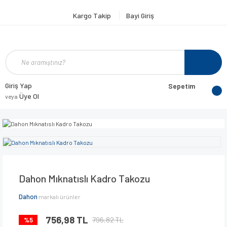
Kargo Takip
Bayi Giriş
Giriş Yap
Sepetim
Üye Ol
veya
Dahon Mıknatıslı Kadro Takozu
Dahon
markalı ürünler
756,98 TL
796,82 TL
%5