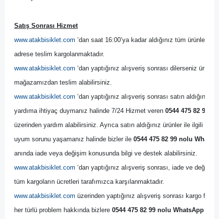
Satış Sonrası Hizmet
www.atakbisiklet.com
 ’dan saat 16:00’ya kadar aldığınız tüm ürünler, ayn
adrese teslim kargolanmaktadır.
www.atakbisiklet.com
 ‘dan yaptığınız alışveriş sonrası dilerseniz ürünler
mağazamızdan teslim alabilirsiniz.
www.atakbisiklet.com
 ‘dan yaptığınız alışveriş sonrası satın aldığınız ürün
yardıma ihtiyaç duymanız halinde 7/24 Hizmet veren 
0544 475 82 99 no
üzerinden yardım alabilirsiniz. Ayrıca satın aldığınız ürünler ile ilgili bir
uyum sorunu yaşamanız halinde bizler ile 
0544 475 82 99 nolu WhatsAp
anında iade veya değişim konusunda bilgi ve destek alabilirsiniz. 
www.atakbisiklet.com
 ‘dan yaptığınız alışveriş sonrası, iade ve değişim 
tüm kargoların ücretleri tarafımızca karşılanmaktadır.
www.atakbisiklet.com
 üzerinden yaptığınız alışveriş sonrası kargo firmas
her türlü problem hakkında bizlere 
0544 475 82 99 nolu WhatsApp Dest