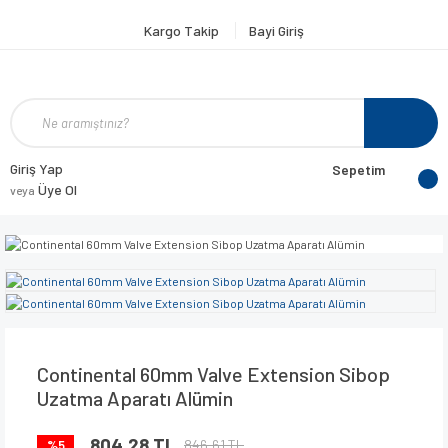
Kargo Takip
Bayi Giriş
Giriş Yap
Sepetim
Üye Ol
veya
Continental 60mm Valve Extension Sibop
Uzatma Aparatı Alümin
804,28 TL
846,61 TL
%5