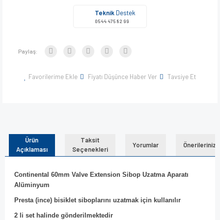
Teknik
Destek
0544 475 82 99
Paylaş:
Favorilerime Ekle
Fiyatı Düşünce Haber Ver
Tavsiye Et
Ürün
Taksit
Yorumlar
Önerileriniz
Açıklaması
Seçenekleri
Continental 60mm Valve Extension Sibop Uzatma Aparatı
Alüminyum
Presta (ince) bisiklet siboplarını uzatmak için kullanılır
2 li set halinde gönderilmektedir