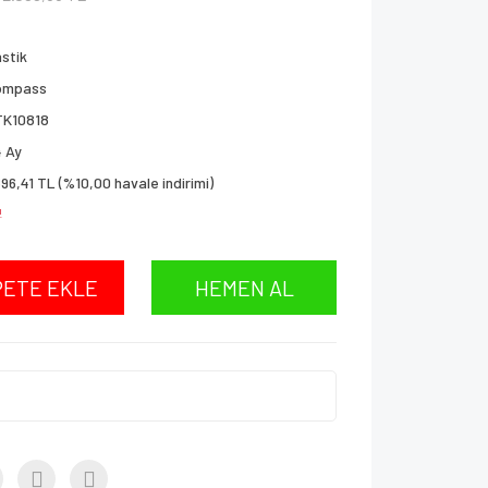
stik
ompass
TK10818
 Ay
696,41 TL (%10,00 havale indirimi)
!
PETE EKLE
HEMEN AL