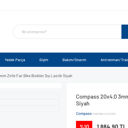
Yedek Parça
Giyim
Bakım/Onarım
Antrenman/Trai
 Zırhlı Fat Bike Bisiklet Dış Lastik Siyah
Compass 20x4.0 3mm Zı
Siyah
Compass
markalı ürünler
%10
1.884,90 TL