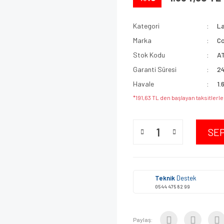
Kategori
La
Marka
C
Stok Kodu
A
Garanti Süresi
24
Havale
1.
*191,63 TL den başlayan taksitlerle
SE
Teknik
Destek
0544 475 82 99
Paylaş: