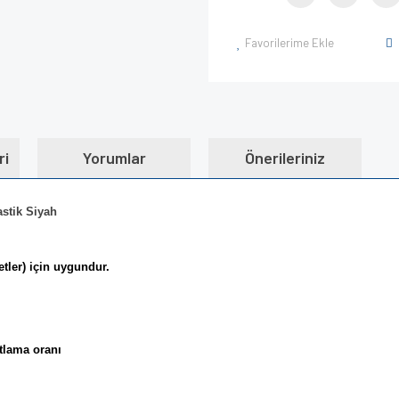
Favorilerime Ekle
ri
Yorumlar
Önerileriniz
astik Siyah
etler) için uygundur.
tlama oranı