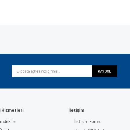
e diğer konularda yetersiz gördüğünüz noktaları öneri formunu kullanarak tarafımı
Bu ürüne ilk yorumu siz yapın!
iyor.
Yorum Yaz
KAYDOL
 Hizmetleri
İletişim
imdekiler
İletişim Formu
Gönder