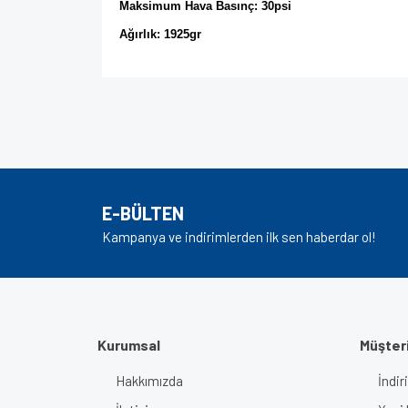
Maksimum Hava Basınç: 30psi
Ağırlık: 1925gr
Bu ürünün fiyat bilgisi, resim, ürün açıklamalarında v
Görüş ve önerileriniz için teşekkür ederiz.
Ürün resmi kalitesiz, bozuk veya görüntülenem
Ürün açıklamasında eksik bilgiler bulunuyor.
E-BÜLTEN
Ürün bilgilerinde hatalar bulunuyor.
Kampanya ve indirimlerden ilk sen haberdar ol!
Ürün fiyatı diğer sitelerden daha pahalı.
Bu ürüne benzer farklı alternatifler olmalı.
Kurumsal
Müşteri
Hakkımızda
İndir