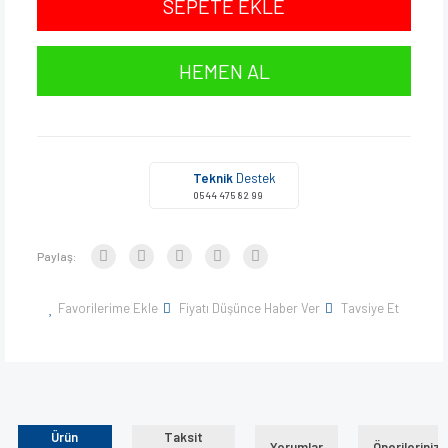
SEPETE EKLE
HEMEN AL
Teknik
Destek
0544 475 82 99
Paylaş:
Favorilerime Ekle
Fiyatı Düşünce Haber Ver
Tavsiye Et
Ürün
Taksit
Yorumlar
Önerileriniz