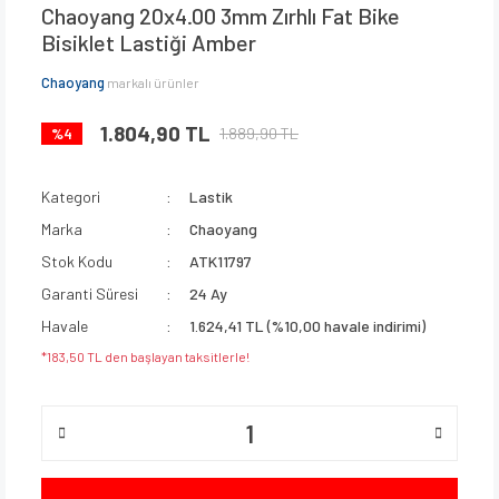
Chaoyang 20x4.00 3mm Zırhlı Fat Bike
Bisiklet Lastiği Amber
Chaoyang
markalı ürünler
1.804,90 TL
1.889,90 TL
%4
Kategori
Lastik
Marka
Chaoyang
Stok Kodu
ATK11797
Garanti Süresi
24 Ay
Havale
1.624,41 TL (%10,00 havale indirimi)
*183,50 TL den başlayan taksitlerle!