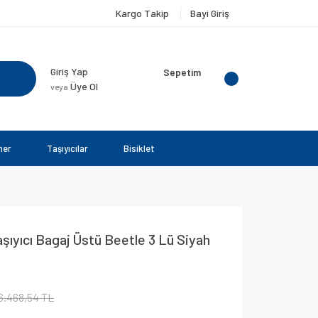
Kargo Takip
Bayi Giriş
Giriş Yap
Sepetim
Üye Ol
veya
ner
Taşıyıcılar
Bisiklet
şıyıcı Bagaj Üstü Beetle 3 Lü Siyah
6.468,54 TL