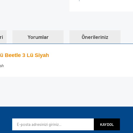
ri
Yorumlar
Önerileriniz
tü Beetle 3 Lü Siyah
yah
e diğer konularda yetersiz gördüğünüz noktaları öneri formunu kullanarak tarafımı
Bu ürüne ilk yorumu siz yapın!
iyor.
Yorum Yaz
KAYDOL