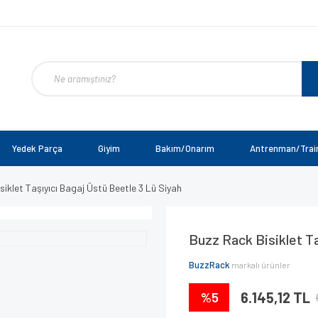
Yedek Parça
Giyim
Bakım/Onarım
Antrenman/Trai
siklet Taşıyıcı Bagaj Üstü Beetle 3 Lü Siyah
Buzz Rack Bisiklet Ta
BuzzRack
markalı ürünler
%5
6.145,12 TL