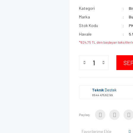
Kategori
Bi
Marka
B
Stok Kodu
P
Havale
5.
*624,75 TL den başlayan taksitlerl
SE
Teknik
Destek
0544 475 82 99
Paylaş:
Favorilerime Ekle