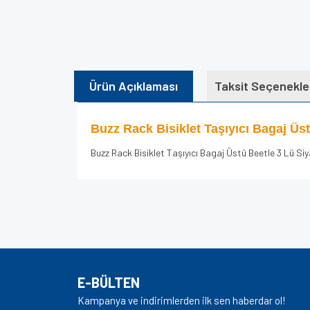
Ürün Açıklaması
Taksit Seçenekle
Buzz Rack Bisiklet Taşıyıcı Bagaj Üs
Buzz Rack Bisiklet Taşıyıcı Bagaj Üstü Beetle 3 Lü Si
Bu ürünün fiyat bilgisi, resim, ürün açıklamalarında v
Görüş ve önerileriniz için teşekkür ederiz.
Ürün resmi kalitesiz, bozuk veya görüntülenem
Ürün açıklamasında eksik bilgiler bulunuyor.
E-BÜLTEN
Ürün bilgilerinde hatalar bulunuyor.
Kampanya ve indirimlerden ilk sen haberdar ol!