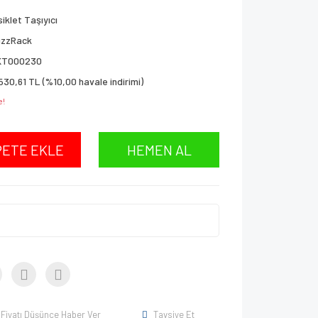
siklet Taşıyıcı
uzzRack
KT000230
530,61 TL (%10,00 havale indirimi)
e!
PETE EKLE
HEMEN AL
Fiyatı Düşünce Haber Ver
Tavsiye Et