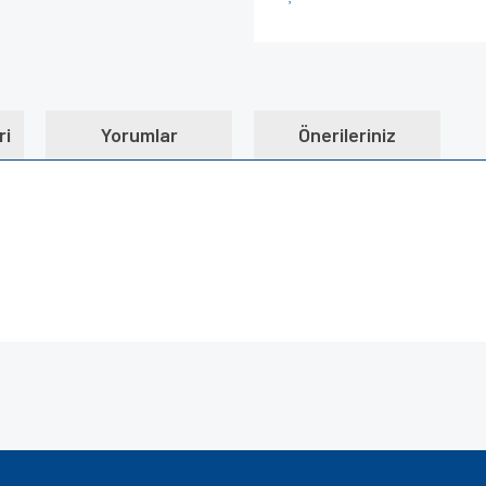
ri
Yorumlar
Önerileriniz
e diğer konularda yetersiz gördüğünüz noktaları öneri formunu kullanarak tarafımı
Bu ürüne ilk yorumu siz yapın!
iyor.
Yorum Yaz