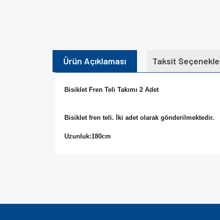
Ürün Açıklaması
Taksit Seçenekle
Bisiklet Fren Teli Takımı 2 Adet
Bisiklet fren teli. İki adet olarak gönderilmektedir.
Uzunluk:180cm
Bu ürünün fiyat bilgisi, resim, ürün açıklamalarında v
Görüş ve önerileriniz için teşekkür ederiz.
Ürün resmi kalitesiz, bozuk veya görüntülenem