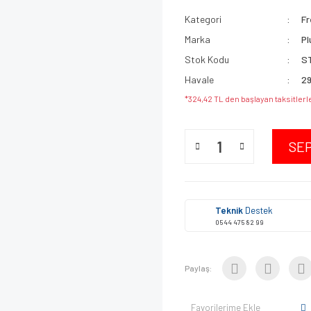
Kategori
Fr
Marka
Pl
Stok Kodu
S
Havale
29
*324,42 TL den başlayan taksitlerl
SE
Teknik
Destek
0544 475 82 99
Paylaş:
Favorilerime Ekle