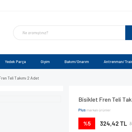
Yedek Parça
Giyim
Bakım/Onarım
Antrenman/Trai
 Fren Teli Takımı 2 Adet
Bisiklet Fren Teli Ta
Plus
markalı ürünler
%5
324,42 TL
3