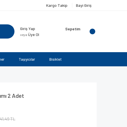
Kargo Takip
Bayi Giriş
Giriş Yap
Sepetim
Üye Ol
veya
ner
Taşıyıcılar
Bisiklet
kımı 2 Adet
41,49 TL