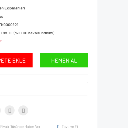
en Ekipmanları
us
TK0000921
1,98 TL (%10,00 havale indirimi)
e!
PETE EKLE
HEMEN AL
Fiyatı Düşünce Haber Ver
Tavsiye Et