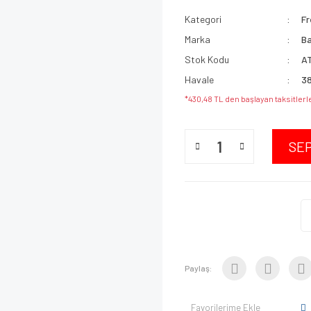
Kategori
Fr
Marka
B
Stok Kodu
A
Havale
38
*430,48 TL den başlayan taksitlerl
SE
Paylaş:
Favorilerime Ekle