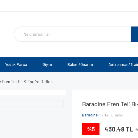
Yedek Parça
Giyim
Bakım/Onarım
Antrenman/Trai
 Fren Teli Bı-S-Tsc Yol Teflon
Baradine Fren Teli Bı
Baradine
markalı ürünler
%5
430,48 TL
4