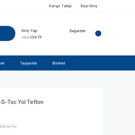
Kargo Takip
Bayi Giriş
Giriş Yap
Sepetim
Üye Ol
veya
ner
Taşıyıcılar
Bisiklet
-S-Tsc Yol Teflon
53,14 TL