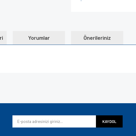
ri
Yorumlar
Önerileriniz
e diğer konularda yetersiz gördüğünüz noktaları öneri formunu kullanarak tarafımı
Bu ürüne ilk yorumu siz yapın!
iyor.
Yorum Yaz
KAYDOL