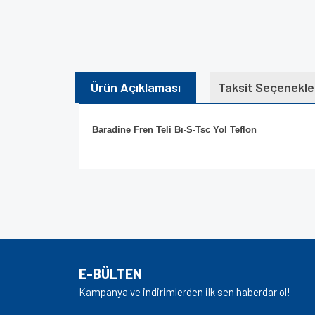
Ürün Açıklaması
Taksit Seçenekle
Baradine Fren Teli Bı-S-Tsc Yol Teflon
Bu ürünün fiyat bilgisi, resim, ürün açıklamalarında v
Görüş ve önerileriniz için teşekkür ederiz.
Ürün resmi kalitesiz, bozuk veya görüntülenem
Ürün açıklamasında eksik bilgiler bulunuyor.
E-BÜLTEN
Ürün bilgilerinde hatalar bulunuyor.
Kampanya ve indirimlerden ilk sen haberdar ol!
Ürün fiyatı diğer sitelerden daha pahalı.