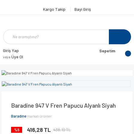
Kargo Takip
Bayi Giriş
Giriş Yap
Sepetim
Üye Ol
veya
Baradine 947 V Fren Papucu Alyanlı Siyah
Baradine
markalı ürünler
416,28 TL
438,19 TL
%5