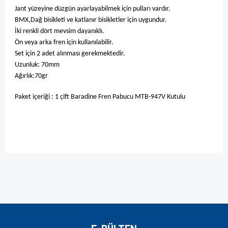
Jant yüzeyine düzgün ayarlayabilmek için pulları vardır.
BMX,Dağ bisikleti ve katlanır bisikletler için uygundur.
İki renkli dört mevsim dayanıklı.
Ön veya arka fren için kullanılabilir.
Set için 2 adet alınması gerekmektedir.
Uzunluk: 70mm
Ağırlık:70gr
Paket içeriği : 1 çift Baradine Fren Pabucu MTB-947V Kutulu
Bu ürünün fiyat bilgisi, resim, ürün açıklamalarında ve diğer
konularda yetersiz gördüğünüz noktaları öneri formunu
Bu ürüne ilk yorumu siz yapın!
kullanarak tarafımıza iletebilirsiniz.
Görüş ve önerileriniz için teşekkür ederiz.
Yorum Yaz
Ürün resmi kalitesiz, bozuk veya görüntülenemiyor.