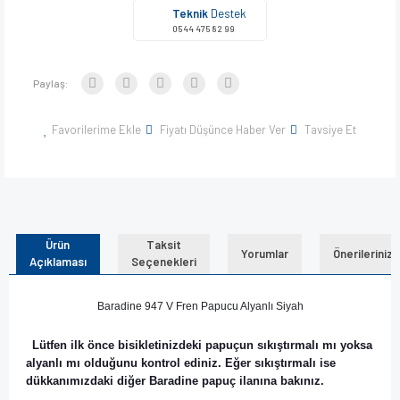
Teknik
Destek
0544 475 82 99
Paylaş:
Favorilerime Ekle
Fiyatı Düşünce Haber Ver
Tavsiye Et
Ürün
Taksit
Yorumlar
Önerileriniz
Açıklaması
Seçenekleri
Baradine 947 V Fren Papucu Alyanlı Siyah
Lütfen ilk önce bisikletinizdeki papuçun sıkıştırmalı mı yoksa
alyanlı mı olduğunu kontrol ediniz. Eğer sıkıştırmalı ise
dükkanımızdaki diğer Baradine papuç ilanına bakınız.