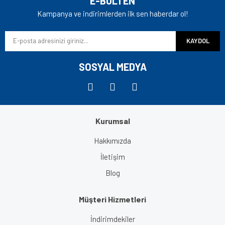
E-BÜLTEN
Ürün açıklamasında eksik bilgiler bulunuyor.
Kampanya ve indirimlerden ilk sen haberdar ol!
Ürün bilgilerinde hatalar bulunuyor.
KAYDOL
Ürün fiyatı diğer sitelerden daha pahalı.
Bu ürüne benzer farklı alternatifler olmalı.
SOSYAL MEDYA
Kurumsal
Gönder
Hakkımızda
İletişim
Blog
Müşteri Hizmetleri
İndirimdekiler