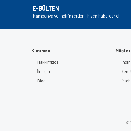
Ürün açıklamasında eksik bilgiler bulunuyor.
E-BÜLTEN
Ürün bilgilerinde hatalar bulunuyor.
Kampanya ve indirimlerden ilk sen haberdar ol!
Ürün fiyatı diğer sitelerden daha pahalı.
Bu ürüne benzer farklı alternatifler olmalı.
Kurumsal
Müşteri
Hakkımızda
İndir
İletişim
Yeni 
Blog
Mark
© T