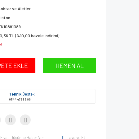
ahtar ve Aletler
istan
TK10891089
0,36 TL (%10,00 havale indirimi)
e!
PETE EKLE
HEMEN AL
Teknik
Destek
0544 475 82 99
Fiyatı Düşünce Haber Ver
Tavsiye Et