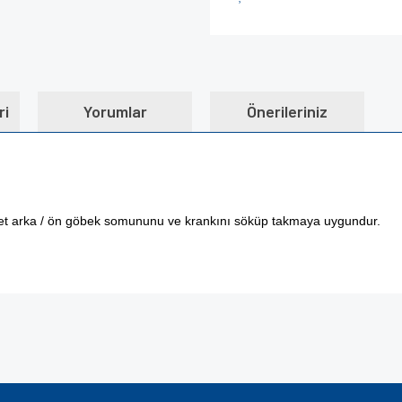
ri
Yorumlar
Önerileriniz
let arka / ön göbek somununu ve krankını söküp takmaya uygundur.
e diğer konularda yetersiz gördüğünüz noktaları öneri formunu kullanarak tarafımı
Bu ürüne ilk yorumu siz yapın!
iyor.