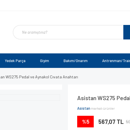
Yedek Parça
Giyim
Bakım/Onarım
Antrenman/Trai
tan WS275 Pedal ve Aynakol Cıvata Anahtarı
Asistan WS275 Pedal 
Asistan
markalı ürünler
%5
567,07 TL
59