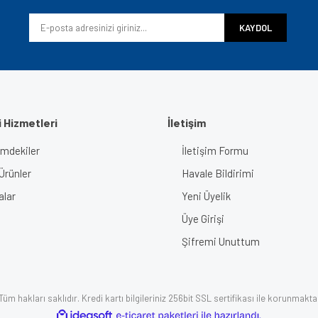
Yorum Yaz
KAYDOL
 Hizmetleri
İletişim
imdekiler
İletişim Formu
Gönder
Ürünler
Havale Bildirimi
alar
Yeni Üyelik
Üye Girişi
Şifremi Unuttum
üm hakları saklıdır. Kredi kartı bilgileriniz 256bit SSL sertifikası ile korunmakta
ile
ideasoft
e-