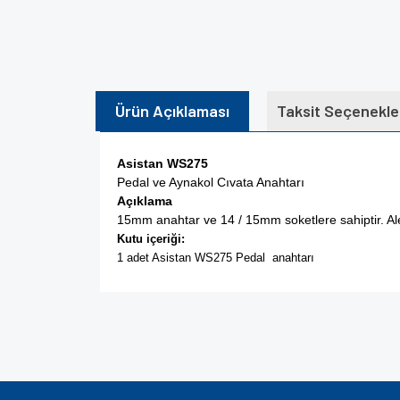
Ürün Açıklaması
Taksit Seçenekle
Asistan WS275
Pedal ve Aynakol Cıvata Anahtarı
Açıklama
15mm anahtar ve 14 / 15mm soketlere sahiptir. A
Kutu içeriği:
1 adet Asistan WS275 Pedal anahtarı
Bu ürünün fiyat bilgisi, resim, ürün açıklamalarında v
Görüş ve önerileriniz için teşekkür ederiz.
Ürün resmi kalitesiz, bozuk veya görüntülenem