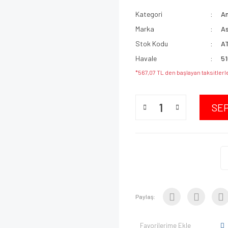
Kategori
An
Marka
As
Stok Kodu
A
Havale
51
*567,07 TL den başlayan taksitlerl
SE
Paylaş:
Favorilerime Ekle