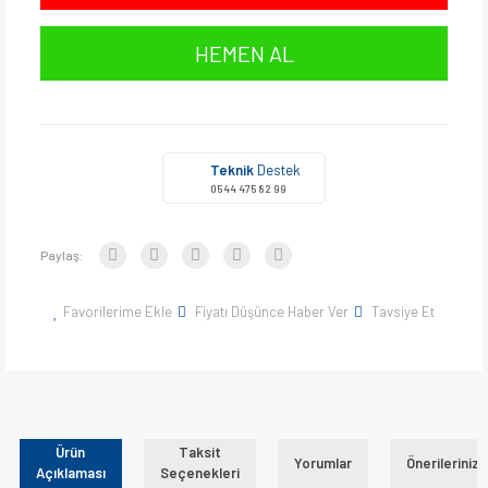
HEMEN AL
Teknik
Destek
0544 475 82 99
Paylaş:
Favorilerime Ekle
Fiyatı Düşünce Haber Ver
Tavsiye Et
Ürün
Taksit
Yorumlar
Önerileriniz
Açıklaması
Seçenekleri