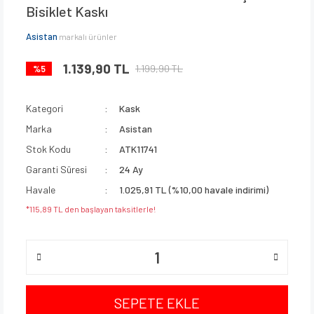
Bisiklet Kaskı
Asistan
markalı ürünler
1.139,90 TL
1.199,90 TL
%5
Kategori
Kask
Marka
Asistan
Stok Kodu
ATK11741
Garanti Süresi
24 Ay
Havale
1.025,91 TL (%10,00 havale indirimi)
*115,89 TL den başlayan taksitlerle!
SEPETE EKLE