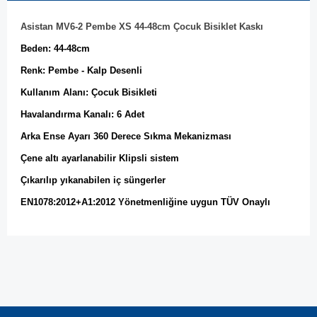
Asistan MV6-2 Pembe XS 44-48cm Çocuk Bisiklet Kaskı
Beden: 44-48cm
Renk: Pembe - Kalp Desenli
Kullanım Alanı: Çocuk Bisikleti
Havalandırma Kanalı: 6 Adet
Arka Ense Ayarı 360 Derece Sıkma Mekanizması
Çene altı ayarlanabilir Klipsli sistem
Çıkarılıp yıkanabilen iç süngerler
EN1078:2012+A1:2012 Yönetmenliğine uygun TÜV Onaylı
Bu ürünün fiyat bilgisi, resim, ürün açıklamalarında ve diğer
konularda yetersiz gördüğünüz noktaları öneri formunu
Bu ürüne ilk yorumu siz yapın!
kullanarak tarafımıza iletebilirsiniz.
Görüş ve önerileriniz için teşekkür ederiz.