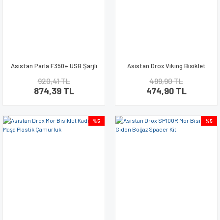
Asistan Parla F350+ USB Şarjlı
Asistan Drox Viking Bisiklet
Far Korna
Kadro ve Maşa Plastik Çamurluk
920,41 TL
499,90 TL
874,39 TL
474,90 TL
%5
%5