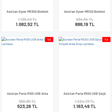
Asistan Gyver MR300 Bisiklet
Asistan Gyver MR120 Bisiklet
Gidon Aynası Sol
Gidon Aynası Sol
1.139,49 TL
934,94 TL
1.082,52 TL
888,19 TL
%5
%5
Asistan Parla R100 USB Arka
Asistan Parla R500 USB Şarjlı
Stop Lambası
Sinyallı Arka Stop Lambası
550,80 TL
1.224,73 TL
523,26 TL
1.163,49 TL