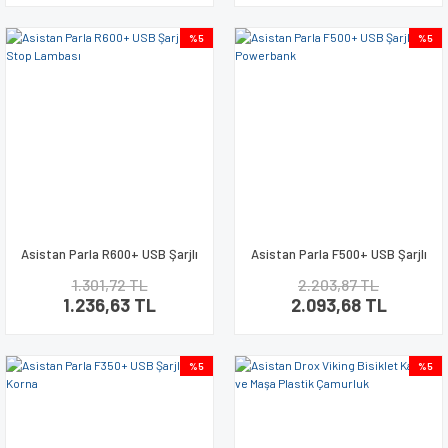
%5
%5
Asistan Parla R600+ USB Şarjlı
Asistan Parla F500+ USB Şarjlı
Arka Stop Lambası
Far + Powerbank
1.301,72 TL
2.203,87 TL
1.236,63 TL
2.093,68 TL
%5
%5