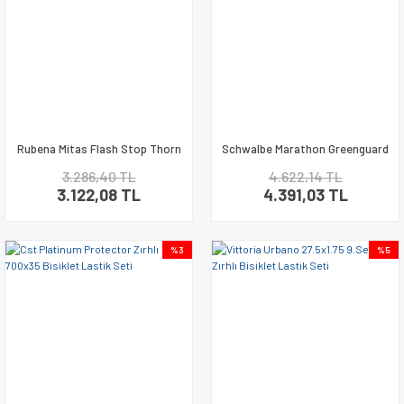
Rubena Mitas Flash Stop Thorn
Schwalbe Marathon Greenguard
700x40 Zırhlı Lastik Seti
700x35 Zırhlı Lastik Seti
3.286,40 TL
4.622,14 TL
3.122,08 TL
4.391,03 TL
%3
%5