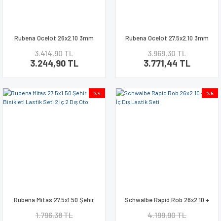
Rubena Ocelot 26x2.10 3mm
Rubena Ocelot 27.5x2.10 3mm
Zırhlı Bisiklet Lastik Seti
Zırhlı Bisiklet Lastik Seti
3.414,90 TL
3.969,30 TL
3.244,90 TL
3.771,44 TL
%4
%5
Rubena Mitas 27.5x1.50 Şehir
Schwalbe Rapid Rob 26x2.10 +
Bisikleti Lastik Seti 2 İç 2 Dış
AV13 İç Dış Lastik Seti
1.796,38 TL
4.199,90 TL
Oto