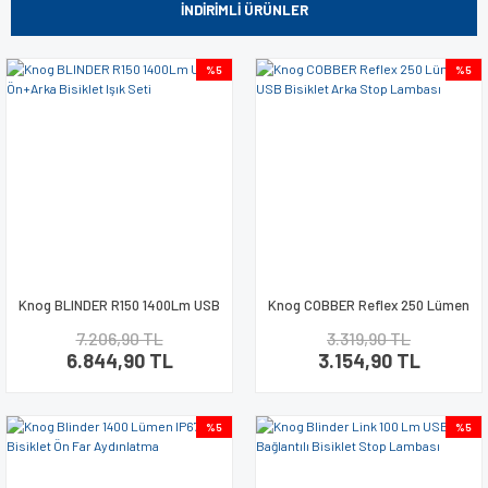
İNDİRİMLİ ÜRÜNLER
%5
%5
Knog BLINDER R150 1400Lm USB
Knog COBBER Reflex 250 Lümen
Ön+Arka Bisiklet Işık Seti
USB Bisiklet Arka Stop Lambası
7.206,90 TL
3.319,90 TL
6.844,90 TL
3.154,90 TL
%5
%5