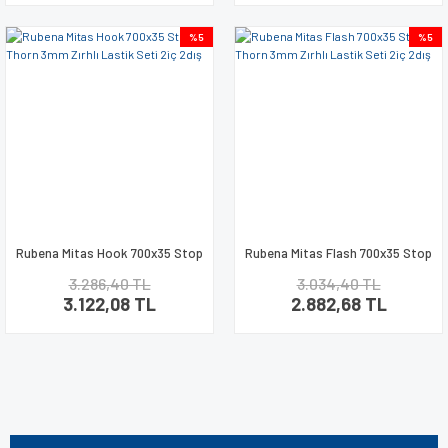
%5
%5
Rubena Mitas Hook 700x35 Stop
Rubena Mitas Flash 700x35 Stop
Thorn 3mm Zırhlı Lastik Seti 2iç
Thorn 3mm Zırhlı Lastik Seti 2iç
3.286,40 TL
3.034,40 TL
2dış
2dış
3.122,08 TL
2.882,68 TL