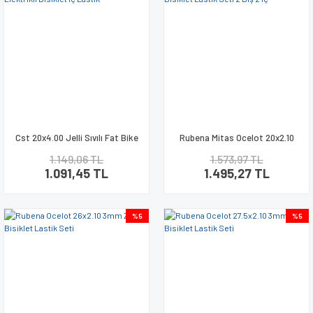
Cst 20x4.00 Jelli Sıvılı Fat Bike
Rubena Mitas Ocelot 20x2.10
Elektrikli Bisiklet İç Lastik
Bisiklet Lastik Seti 2 Dış 2 İç
1.149,06 TL
1.573,97 TL
1.091,45 TL
1.495,27 TL
%5
%5