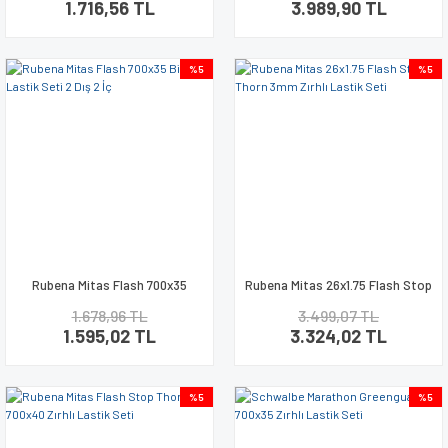
1.716,56 TL
3.989,90 TL
%5
%5
Rubena Mitas Flash 700x35
Rubena Mitas 26x1.75 Flash Stop
Bisiklet Lastik Seti 2 Dış 2 İç
Thorn 3mm Zırhlı Lastik Seti
1.678,96 TL
3.499,07 TL
1.595,02 TL
3.324,02 TL
%5
%5