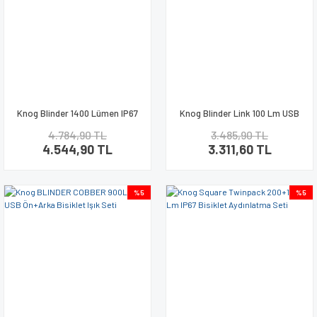
Knog Blinder 1400 Lümen IP67
Knog Blinder Link 100 Lm USB
Bisiklet Ön Far Aydınlatma
Sele Bağlantılı Bisiklet Stop
4.784,90 TL
3.485,90 TL
Lambası
4.544,90 TL
3.311,60 TL
%5
%5