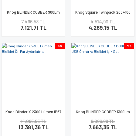
Knog BLINDER COBBER 900Lm
Knog Square Twinpack 200+100
USB Ön+Arka Bisiklet Işık Seti
Lm IP67 Bisiklet Aydınlatma Seti
7.496,53 TL
4.514,90 TL
7.121,71 TL
4.289,15 TL
%5
%5
Knog Blinder X 2300 Lümen IP67
Knog BLINDER COBBER 1300Lm
Bisiklet Ön Far Aydınlatma
USB Ön+Arka Bisiklet Işık Seti
14.085,65 TL
8.066,68 TL
13.381,36 TL
7.663,35 TL