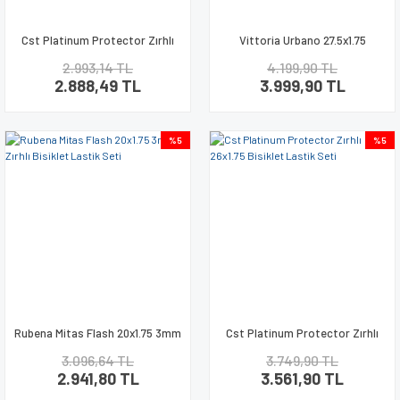
Cst Platinum Protector Zırhlı
Vittoria Urbano 27.5x1.75
700x35 Bisiklet Lastik Seti
9.Seviye Zırhlı Bisiklet Lastik
2.993,14 TL
4.199,90 TL
Seti
2.888,49 TL
3.999,90 TL
%5
%5
Rubena Mitas Flash 20x1.75 3mm
Cst Platinum Protector Zırhlı
Zırhlı Bisiklet Lastik Seti
26x1.75 Bisiklet Lastik Seti
3.096,64 TL
3.749,90 TL
2.941,80 TL
3.561,90 TL