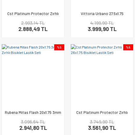
Cst Platinum Protector Zırhlı
Vittoria Urbano 27.5x1.75
700x35 Bisiklet Lastik Seti
9.Seviye Zırhlı Bisiklet Lastik
2.993,14 TL
4.199,90 TL
Seti
2.888,49 TL
3.999,90 TL
%5
%5
Rubena Mitas Flash 20x1.75 3mm
Cst Platinum Protector Zırhlı
Zırhlı Bisiklet Lastik Seti
26x1.75 Bisiklet Lastik Seti
3.096,64 TL
3.749,90 TL
2.941,80 TL
3.561,90 TL