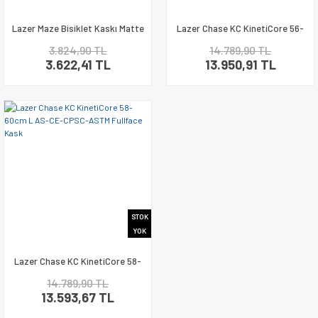
Lazer Maze Bisiklet Kaskı Matte
Lazer Chase KC KinetiCore 56-
Stone Blue 55-61cm M-L Beden
58cm M AS-CE-CPSC-ASTM
3.824,90 TL
14.789,90 TL
Fullface Kask
3.622,41 TL
13.950,91 TL
STOK
YOK
Lazer Chase KC KinetiCore 58-
60cm L AS-CE-CPSC-ASTM
14.789,90 TL
Fullface Kask
13.593,67 TL