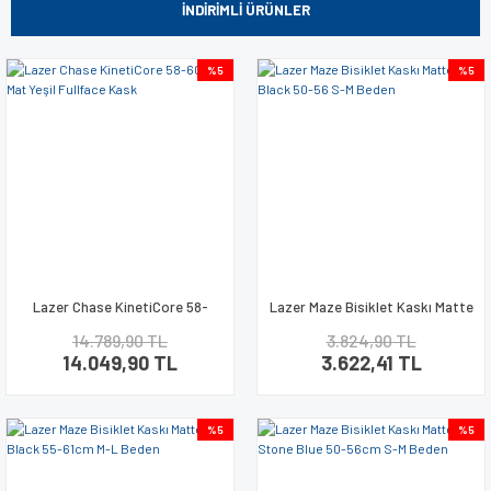
İNDİRİMLİ ÜRÜNLER
%5
%5
Lazer Chase KinetiCore 58-
Lazer Maze Bisiklet Kaskı Matte
60cm L Mat Yeşil Fullface Kask
Black 50-56 S-M Beden
14.789,90 TL
3.824,90 TL
14.049,90 TL
3.622,41 TL
%5
%5