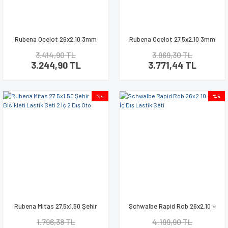
Rubena Ocelot 26x2.10 3mm
Rubena Ocelot 27.5x2.10 3mm
Zırhlı Bisiklet Lastik Seti
Zırhlı Bisiklet Lastik Seti
3.414,90 TL
3.969,30 TL
3.244,90 TL
3.771,44 TL
%4
%5
Rubena Mitas 27.5x1.50 Şehir
Schwalbe Rapid Rob 26x2.10 +
Bisikleti Lastik Seti 2 İç 2 Dış
AV13 İç Dış Lastik Seti
1.796,38 TL
4.199,90 TL
Oto