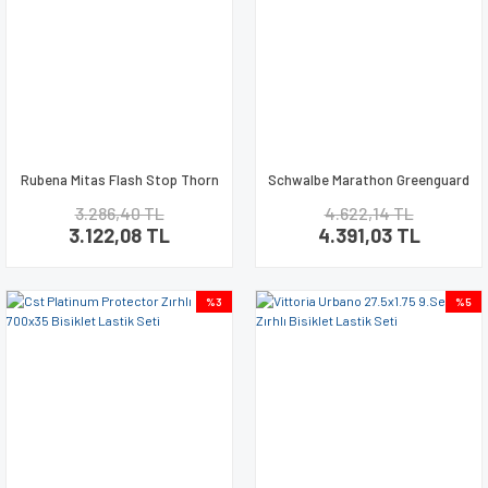
Rubena Mitas Flash Stop Thorn
Schwalbe Marathon Greenguard
700x40 Zırhlı Lastik Seti
700x35 Zırhlı Lastik Seti
3.286,40 TL
4.622,14 TL
3.122,08 TL
4.391,03 TL
%3
%5