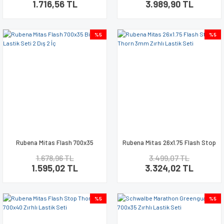
1.716,56 TL
3.989,90 TL
%5
%5
Rubena Mitas Flash 700x35
Rubena Mitas 26x1.75 Flash Stop
Bisiklet Lastik Seti 2 Dış 2 İç
Thorn 3mm Zırhlı Lastik Seti
1.678,96 TL
3.499,07 TL
1.595,02 TL
3.324,02 TL
%5
%5