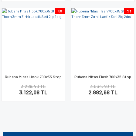
%5
%5
Rubena Mitas Hook 700x35 Stop
Rubena Mitas Flash 700x35 Stop
Thorn 3mm Zırhlı Lastik Seti 2iç
Thorn 3mm Zırhlı Lastik Seti 2iç
3.286,40 TL
3.034,40 TL
2dış
2dış
3.122,08 TL
2.882,68 TL