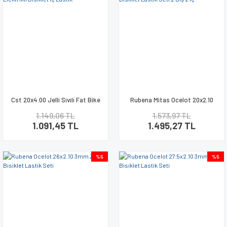
Cst 20x4.00 Jelli Sıvılı Fat Bike
Rubena Mitas Ocelot 20x2.10
Elektrikli Bisiklet İç Lastik
Bisiklet Lastik Seti 2 Dış 2 İç
1.149,06 TL
1.573,97 TL
1.091,45 TL
1.495,27 TL
%5
%5