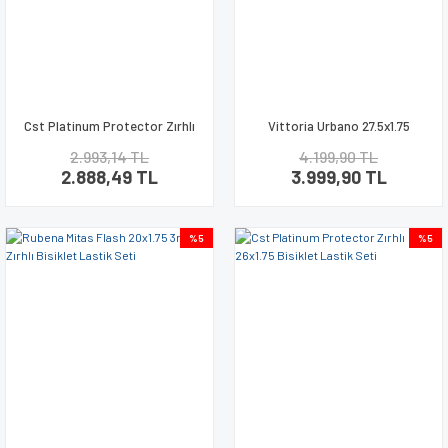
Cst Platinum Protector Zırhlı
Vittoria Urbano 27.5x1.75
700x35 Bisiklet Lastik Seti
9.Seviye Zırhlı Bisiklet Lastik
2.993,14 TL
4.199,90 TL
Seti
2.888,49 TL
3.999,90 TL
%5
%5