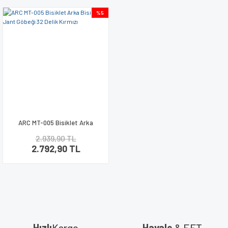
%5
ARC MT-005 Bisiklet Arka
Bisiklet Jant Göbeği 32 Delik
2.939,90 TL
Kırmızı
2.792,90 TL
Hızlı
Kargo
Havale
& EFT