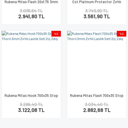
Rubena Mitas Flash 20x1.75 3mm
Cst Platinum Protector Zırhlı
Zırhlı Bisiklet Lastik Seti
26x1.75 Bisiklet Lastik Seti
3.096,64 TL
3.749,90 TL
2.941,80 TL
3.561,90 TL
%5
%5
Rubena Mitas Hook 700x35 Stop
Rubena Mitas Flash 700x35 Stop
Thorn 3mm Zırhlı Lastik Seti 2iç
Thorn 3mm Zırhlı Lastik Seti 2iç
3.286,40 TL
3.034,40 TL
2dış
2dış
3.122,08 TL
2.882,68 TL