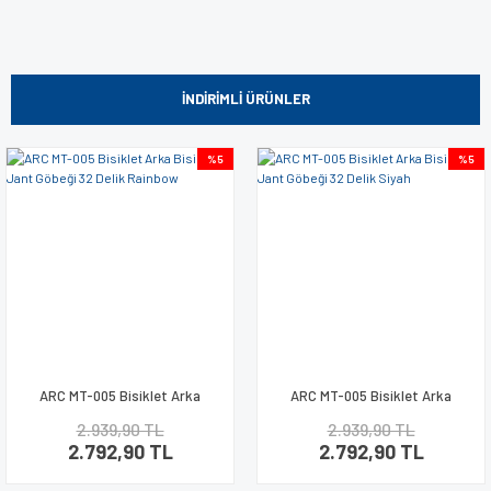
İNDİRİMLİ ÜRÜNLER
%5
%5
ARC MT-005 Bisiklet Arka
ARC MT-005 Bisiklet Arka
Bisiklet Jant Göbeği 32 Delik
Bisiklet Jant Göbeği 32 Delik
2.939,90 TL
2.939,90 TL
Rainbow
Siyah
2.792,90 TL
2.792,90 TL