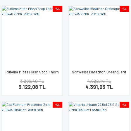
%5
%5
Rubena Mitas Flash Stop Thorn
Schwalbe Marathon Greenguard
700x40 Zırhlı Lastik Seti
700x35 Zırhlı Lastik Seti
3.286,40 TL
4.622,14 TL
3.122,08 TL
4.391,03 TL
%3
%5