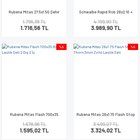
Rubena Mitas 27.5x1.50 Şehir
Schwalbe Rapid Rob 26x2.10 +
Bisikleti Lastik Seti 2 İç 2 Dış
AV13 İç Dış Lastik Seti
1.796,38 TL
4.199,90 TL
Oto
1.716,56 TL
3.989,90 TL
%5
%5
Rubena Mitas Flash 700x35
Rubena Mitas 26x1.75 Flash Stop
Bisiklet Lastik Seti 2 Dış 2 İç
Thorn 3mm Zırhlı Lastik Seti
1.678,96 TL
3.499,07 TL
1.595,02 TL
3.324,02 TL