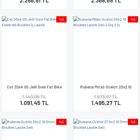
2.286,91 TL
2.368,69 TL
Park Ayağı
%5
%5
Pompa
Sepet
Telefon Tutucu
Zil ve Korna
Cst 20x4.00 Jelli Sıvılı Fat Bike
Rubena Mitas Ocelot 20x2.10
Elektrikli Bisiklet İç Lastik
Bisiklet Lastik Seti 2 Dış 2 İç
1.149,06 TL
1.573,97 TL
1.091,45 TL
1.495,27 TL
%5
%5